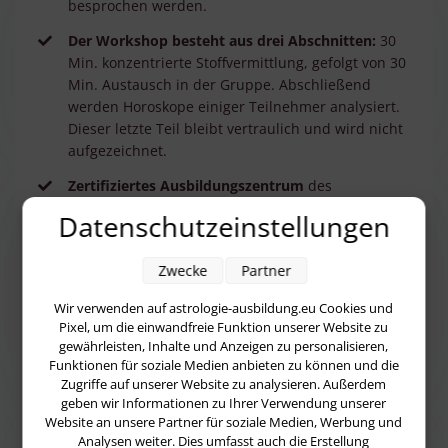
besprochen werden.
Der Workshop besteht aus drei Abschnitten:
30
Min. konzentrierte Stoffvermittlung, gefolgt von 30
Min. Austausch in der Gruppe. Abschließend
werden Horoskope einiger Teilnehmer analysiert.
Dieser letzte Teil bleibt vertraulich und wird nicht
aufgezeichnet.
Zertifiziertes Ausbildungszentrum
des
Deutschen Astrologen-Verbandes
Datenschutzeinstellungen
Staatlich zugelassener Fernkurs
Zwecke
Partner
Wir verwenden auf astrologie-ausbildung.eu Cookies und
ich möchte nächstes Mal dabei sein
Pixel, um die einwandfreie Funktion unserer Website zu
gewährleisten, Inhalte und Anzeigen zu personalisieren,
Funktionen für soziale Medien anbieten zu können und die
Zugriffe auf unserer Website zu analysieren. Außerdem
geben wir Informationen zu Ihrer Verwendung unserer
Website an unsere Partner für soziale Medien, Werbung und
Analysen weiter. Dies umfasst auch die Erstellung