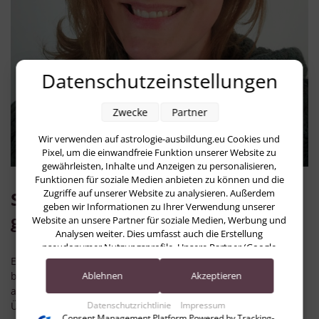
Datenschutzeinstellungen
Zwecke
Partner
Wir verwenden auf astrologie-ausbildung.eu Cookies und
Pixel, um die einwandfreie Funktion unserer Website zu
gewährleisten, Inhalte und Anzeigen zu personalisieren,
Funktionen für soziale Medien anbieten zu können und die
Zugriffe auf unserer Website zu analysieren. Außerdem
Studienberatung – kostenfrei und
geben wir Informationen zu Ihrer Verwendung unserer
ganz unverbindlich
Website an unsere Partner für soziale Medien, Werbung und
Analysen weiter. Dies umfasst auch die Erstellung
pseudonymer Nutzungsprofile. Unsere Partner (Google
Ein Gespräch mit unserer Studienberaterin Maria Zebisch
Advertising Products) führen diese Informationen
möglicherweise mit weiteren Daten zusammen, die Sie ihnen
bringt dir nicht nur Klarheit über die Ausbildung, sondern
Ablehnen
Akzeptieren
bereitgestellt haben (bspw. anhand eines persönlichen
auch eine persönliche Mini-Deutung deines Horoskops.
Accounts) oder welche sie im Rahmen Ihrer Nutzung der
Überraschend, wie deutlich selbst eine kurze Analyse
Datenschutzrichtlinie
Impressum
Dienste gesammelt haben (bspw. Nutzungsdaten anderer
Consent Management Platform Powered by Tracking-