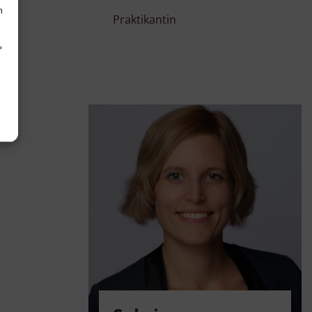
h
Praktikantin
d