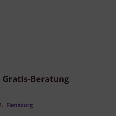
Verwendung genauer Standortdaten
Endgeräteeigenschaften zur Identifikation aktiv abfragen
 Gratis-Beratung
M., Flensburg