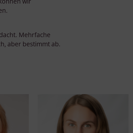
 können wir
en.
gedacht. Mehrfache
ch, aber bestimmt ab.