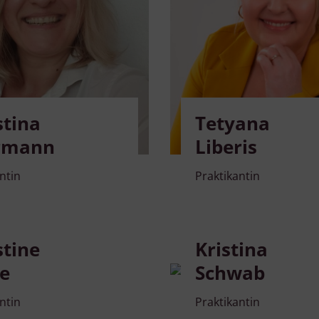
stina
Tetyana
rmann
Liberis
ntin
Praktikantin
stine
Kristina
e
Schwab
ntin
Praktikantin