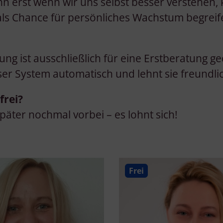
nn erst wenn wir uns selbst besser verstehen,
ls Chance für persönliches Wachstum begreif
ung ist ausschließlich für eine Erstberatung 
er System automatisch und lehnt sie freundli
frei?
äter nochmal vorbei – es lohnt sich!
Frei