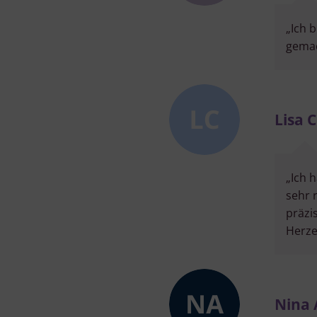
„Ich 
gemac
Lisa C
„Ich 
sehr 
präzi
Herze
Nina 