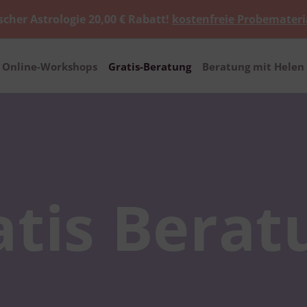
scher Astrologie 20,00 € Rabatt!
kostenfreie Probemateri
Online-Workshops
Gratis-Beratung
Beratung mit Helen 
atis Berat