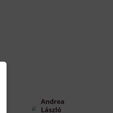
Andrea
László