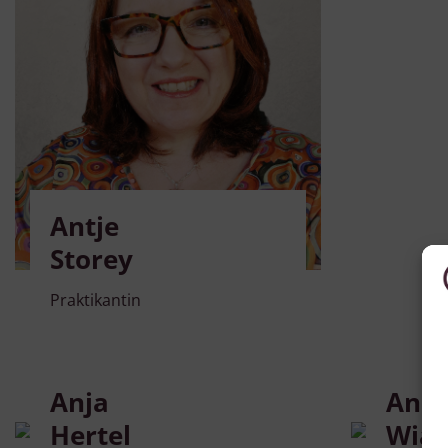
Antje
Storey
Praktikantin
Anja
Ann
Hertel
Wiat