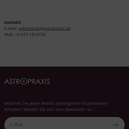
Messung der Werbeleistung
Messung der Performance von Inhalten
Analyse von Zielgruppen durch Statistiken oder Kombinationen
von Daten aus verschiedenen Quellen
Entwicklung und Verbesserung der Angebote
Kontakt:
Verwendung reduzierter Daten zur Auswahl von Inhalten
E-Mail:
sekretariat@astropraxis.de
Besondere Features:
Mob.: 01515-1816728
Verwendung genauer Standortdaten
Endgeräteeigenschaften zur Identifikation aktiv abfragen
Möchten Sie jeden Monat astrologische Inspirationen
erhalten? Melden Sie sich zum Newsletter an.