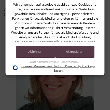
Studienberatungsgespräch eine überraschende Mini-
Wir verwenden auf astrologie-ausbildung.eu Cookies und
Pixel, um die einwandfreie Funktion unserer Website zu
Deutung deines Horoskops. Faszinierend, wie klar sich die
gewährleisten, Inhalte und Anzeigen zu personalisieren,
Eignung für eine Astrologie-Ausbildung darin ablesen lässt!
Funktionen für soziale Medien anbieten zu können und die
Zugriffe auf unserer Website zu analysieren. Außerdem
Maria Zebisch
geben wir Informationen zu Ihrer Verwendung unserer
Website an unsere Partner für soziale Medien, Werbung und
Analysen weiter. Dies umfasst auch die Erstellung
pseudonymer Nutzungsprofile. Unsere Partner (Google
Advertising Products) führen diese Informationen
möglicherweise mit weiteren Daten zusammen, die Sie ihnen
Ablehnen
Akzeptieren
bereitgestellt haben (bspw. anhand eines persönlichen
Accounts) oder welche sie im Rahmen Ihrer Nutzung der
Datenschutzrichtlinie
Impressum
Dienste gesammelt haben (bspw. Nutzungsdaten anderer
Consent Management Platform Powered by Tracking-
Geräte). Ihre Einwilligung zur Nutzung von Cookies und
Expert
Pixeln können Sie jederzeit widerrufen, indem Sie auf den
Datenschutz-Button links unten klicken und dort die
entsprechenden Anpassungen vornehmen.
Zwecke der Datenverarbeitung durch unsere Partner:
Speichern von oder Zugriff auf Informationen auf einem Endgerät
Verwendung reduzierter Daten zur Auswahl von Werbeanzeigen
Erstellung von Profilen für personalisierte Werbung