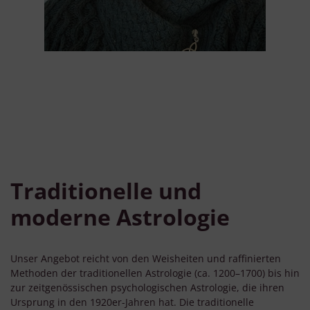
Verwendung von Profilen zur Auswahl personalisierter Werbung
Erstellung von Profilen zur Personalisierung von Inhalten
Verwendung von Profilen zur Auswahl personalisierter Inhalte
Messung der Werbeleistung
Messung der Performance von Inhalten
Analyse von Zielgruppen durch Statistiken oder Kombinationen
von Daten aus verschiedenen Quellen
Entwicklung und Verbesserung der Angebote
Verwendung reduzierter Daten zur Auswahl von Inhalten
Besondere Features:
Verwendung genauer Standortdaten
Endgeräteeigenschaften zur Identifikation aktiv abfragen
Traditionelle und
moderne Astrologie
Unser Angebot reicht von den Weisheiten und raffinierten
Methoden der traditionellen Astrologie (ca. 1200–1700) bis hin
zur zeitgenössischen psychologischen Astrologie, die ihren
Ursprung in den 1920er-Jahren hat. Die traditionelle