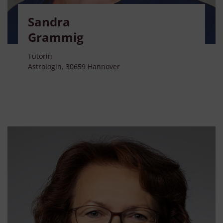
Erstellung von Profilen zur Personalisierung von Inhalten
Verwendung von Profilen zur Auswahl personalisierter Inhalte
Sandra
Messung der Werbeleistung
Messung der Performance von Inhalten
Grammig
Analyse von Zielgruppen durch Statistiken oder Kombinationen
von Daten aus verschiedenen Quellen
Entwicklung und Verbesserung der Angebote
Tutorin
Verwendung reduzierter Daten zur Auswahl von Inhalten
Astrologin, 30659 Hannover
Besondere Features:
Verwendung genauer Standortdaten
Endgeräteeigenschaften zur Identifikation aktiv abfragen