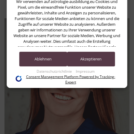
Wir verwenden auf astrologie-ausbildung.eu Cookies und
Pixel, um die einwandfreie Funktion unserer Website zu
gewährleisten, Inhalte und Anzeigen zu personalisieren,
Funktionen für soziale Medien anbieten zu können und die
Zugriffe auf unserer Website zu analysieren. Außerdem
geben wir Informationen zu Ihrer Verwendung unserer
Website an unsere Partner für soziale Medien, Werbung und
Analysen weiter. Dies umfasst auch die Erstellung
pseudonymer Nutzungsprofile. Unsere Partner (Google
Advertising Products) führen diese Informationen
möglicherweise mit weiteren Daten zusammen, die Sie ihnen
Ablehnen
Akzeptieren
bereitgestellt haben (bspw. anhand eines persönlichen
Accounts) oder welche sie im Rahmen Ihrer Nutzung der
Datenschutzrichtlinie
Impressum
Dienste gesammelt haben (bspw. Nutzungsdaten anderer
Consent Management Platform Powered by Tracking-
Geräte). Ihre Einwilligung zur Nutzung von Cookies und
Expert
Pixeln können Sie jederzeit widerrufen, indem Sie auf den
Datenschutz-Button links unten klicken und dort die
entsprechenden Anpassungen vornehmen.
Zwecke der Datenverarbeitung durch unsere Partner:
Speichern von oder Zugriff auf Informationen auf einem Endgerät
Verwendung reduzierter Daten zur Auswahl von Werbeanzeigen
Erstellung von Profilen für personalisierte Werbung
Verwendung von Profilen zur Auswahl personalisierter Werbung