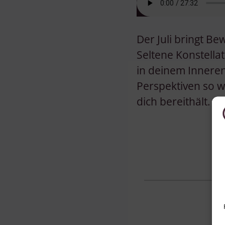
Der Juli bringt B
Seltene Konstella
in deinem Inneren
Perspektiven so w
dich bereithält.