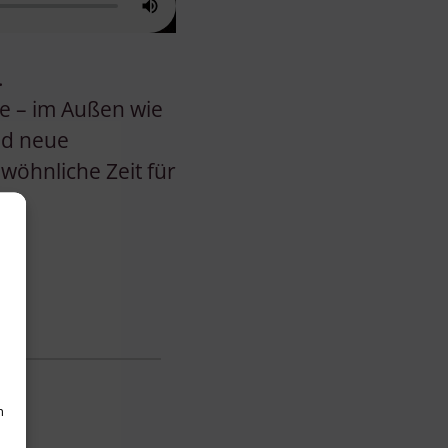
.
se – im Außen wie
nd neue
wöhnliche Zeit für
h