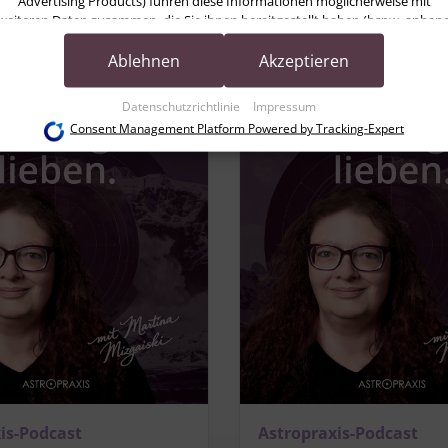
Advertising Products) führen diese Informationen möglicherweise mit
weiteren Daten zusammen, die Sie ihnen bereitgestellt haben (bspw. anhan
eines persönlichen Accounts) oder welche sie im Rahmen Ihrer Nutzung der
Dienste gesammelt haben (bspw. Nutzungsdaten anderer Geräte). Ihre
Ablehnen
Akzeptieren
Einwilligung zur Nutzung von Cookies und Pixeln können Sie jederzeit
widerrufen, indem Sie auf den Datenschutz-Button links unten klicken und
Datenschutzrichtlinie
Impressum
dort die entsprechenden Anpassungen vornehmen.
Consent Management Platform Powered by Tracking-Expert
Zwecke der Datenverarbeitung durch unsere Partner:
Speichern von oder Zugriff auf Informationen auf einem Endgerät
Verwendung reduzierter Daten zur Auswahl von Werbeanzeigen
Erstellung von Profilen für personalisierte Werbung
Verwendung von Profilen zur Auswahl personalisierter Werbung
Erstellung von Profilen zur Personalisierung von Inhalten
Verwendung von Profilen zur Auswahl personalisierter Inhalte
Messung der Werbeleistung
Messung der Performance von Inhalten
Analyse von Zielgruppen durch Statistiken oder Kombinationen von Daten aus
erschiedenen Quellen
Entwicklung und Verbesserung der Angebote
Verwendung reduzierter Daten zur Auswahl von Inhalten
Besondere Features:
Verwendung genauer Standortdaten
Endgeräteeigenschaften zur Identifikation aktiv abfragen
is-Podcast
Astropraxis-Podcast