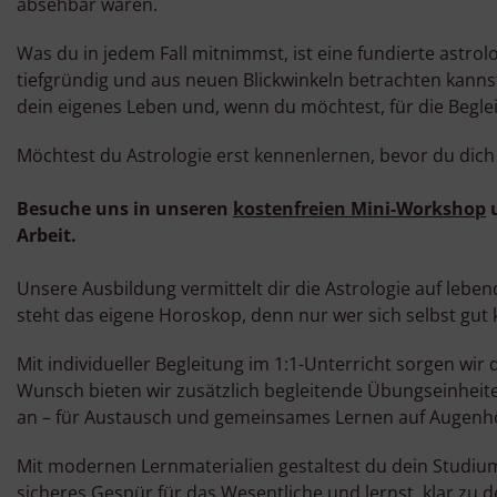
absehbar waren.
Was du in jedem Fall mitnimmst, ist eine fundierte astrol
tiefgründig und aus neuen Blickwinkeln betrachten kannst
dein eigenes Leben und, wenn du möchtest, für die Begle
Möchtest du Astrologie erst kennenlernen, bevor du dich
Besuche uns in unseren
kostenfreien Mini-Workshop
u
Arbeit.
Unsere Ausbildung vermittelt dir die Astrologie auf leben
steht das eigene Horoskop, denn nur wer sich selbst gut
Mit individueller Begleitung im 1:1-Unterricht sorgen wir d
Wunsch bieten wir zusätzlich begleitende Übungseinheit
an – für Austausch und gemeinsames Lernen auf Augenh
Mit modernen Lernmaterialien gestaltest du dein Studium 
sicheres Gespür für das Wesentliche und lernst, klar zu d