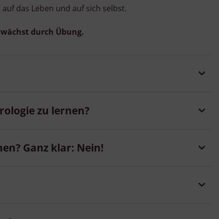
, auf das Leben und auf sich selbst.
Verwendung genauer Standortdaten
Endgeräteeigenschaften zur Identifikation aktiv abfragen
 wächst durch Übung.
rologie zu lernen?
rnen? Ganz klar: Nein!