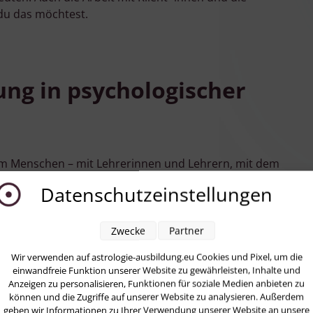
du das möchtest.
ung in psychologischer
m Menschen – mit Lehrerinnen und Lehrern, mit dem
tät und klaren Regeln, mit Freude und viel Geduld. Man
Datenschutzeinstellungen
tischen Verstand, ethische Grundsätze und berufliche
üße auf der Erde.
Zwecke
Partner
Wir verwenden auf astrologie-ausbildung.eu Cookies und Pixel, um die
einwandfreie Funktion unserer Website zu gewährleisten, Inhalte und
Anzeigen zu personalisieren, Funktionen für soziale Medien anbieten zu
können und die Zugriffe auf unserer Website zu analysieren. Außerdem
, als man denkt.
geben wir Informationen zu Ihrer Verwendung unserer Website an unsere