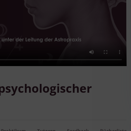
 psychologischer
Praktikum
Tutoren
Feedback
Bücherliste