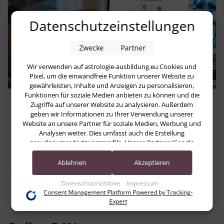
Datenschutzeinstellungen
Zwecke
Partner
Wir verwenden auf astrologie-ausbildung.eu Cookies und
Pixel, um die einwandfreie Funktion unserer Website zu
gewährleisten, Inhalte und Anzeigen zu personalisieren,
Funktionen für soziale Medien anbieten zu können und die
200,00 € für 6 Online-Termine, flexibel buchbar
Zugriffe auf unserer Website zu analysieren. Außerdem
geben wir Informationen zu Ihrer Verwendung unserer
Austausch & Übung in klassischer
Website an unsere Partner für soziale Medien, Werbung und
Analysen weiter. Dies umfasst auch die Erstellung
Astrologie (Fortgeschrittene &
pseudonymer Nutzungsprofile. Unsere Partner (Google
Ehemalige)
Advertising Products) führen diese Informationen
möglicherweise mit weiteren Daten zusammen, die Sie ihnen
Ablehnen
Akzeptieren
bereitgestellt haben (bspw. anhand eines persönlichen
Accounts) oder welche sie im Rahmen Ihrer Nutzung der
Datenschutzrichtlinie
Impressum
Details zum Online-Seminar
Dienste gesammelt haben (bspw. Nutzungsdaten anderer
Consent Management Platform Powered by Tracking-
Geräte). Ihre Einwilligung zur Nutzung von Cookies und
Expert
Pixeln können Sie jederzeit widerrufen, indem Sie auf den
Datenschutz-Button links unten klicken und dort die