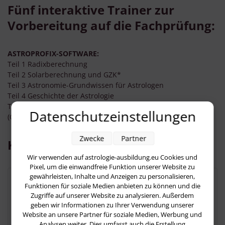
Fünf interaktive Trainer zur
Vorbereitung auf die Fachprüfung:
ASTROPROFIX-SOFTWARE:
Teil 1 Radixberechnung
Teil 2 Solarberechnung und GZK*
Teil 3 Astronomie-Grundwissen für Astrologen
Teil 4 Geschichte der Astrologie
Teil 5 Astrologie-Schulen
Datenschutzeinstellungen
(GZK*: Geburtszeitkorrektur)
Zwecke
Partner
Kostenlose Demo-Versionen
Wir verwenden auf astrologie-ausbildung.eu Cookies und
Pixel, um die einwandfreie Funktion unserer Website zu
gewährleisten, Inhalte und Anzeigen zu personalisieren,
Funktionen für soziale Medien anbieten zu können und die
Astro-Trainer "sicher in die DAV Prüfung"
Zugriffe auf unserer Website zu analysieren. Außerdem
Teil 1
geben wir Informationen zu Ihrer Verwendung unserer
Website an unsere Partner für soziale Medien, Werbung und
Analysen weiter. Dies umfasst auch die Erstellung