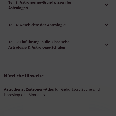
Teil 3: Astronomie-Grundwissen für
Besondere Features:
Astrologen
Verwendung genauer Standortdaten
Endgeräteeigenschaften zur Identifikation aktiv abfragen
Teil 4: Geschichte der Astrologie
Teil 5: Einführung in die klassische
Astrologie & Astrologie-Schulen
Nützliche Hinweise
Astrodienst Zeitzonen-Atlas
für Geburtsort-Suche und
Horoskop des Moments