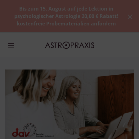
Bis zum 15. August auf jede Lektion in
psychologischer Astrologie 20,00 € Rabatt!
kostenfreie Probematerialien anfordern