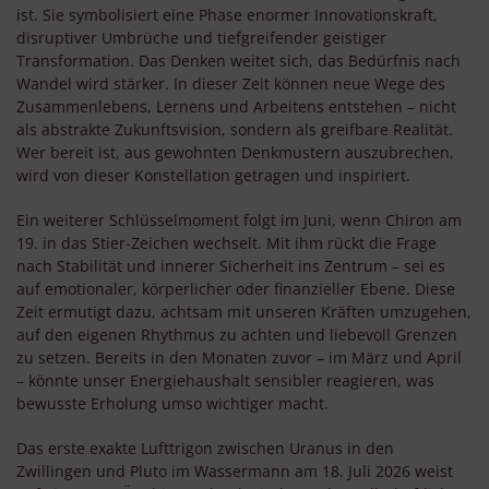
ist. Sie symbolisiert eine Phase enormer Innovationskraft,
disruptiver Umbrüche und tiefgreifender geistiger
Transformation. Das Denken weitet sich, das Bedürfnis nach
Wandel wird stärker. In dieser Zeit können neue Wege des
Zusammenlebens, Lernens und Arbeitens entstehen – nicht
als abstrakte Zukunftsvision, sondern als greifbare Realität.
Wer bereit ist, aus gewohnten Denkmustern auszubrechen,
wird von dieser Konstellation getragen und inspiriert.
Ein weiterer Schlüsselmoment folgt im Juni, wenn Chiron am
19. in das Stier-Zeichen wechselt. Mit ihm rückt die Frage
nach Stabilität und innerer Sicherheit ins Zentrum – sei es
auf emotionaler, körperlicher oder finanzieller Ebene. Diese
Zeit ermutigt dazu, achtsam mit unseren Kräften umzugehen,
auf den eigenen Rhythmus zu achten und liebevoll Grenzen
zu setzen. Bereits in den Monaten zuvor – im März und April
– könnte unser Energiehaushalt sensibler reagieren, was
bewusste Erholung umso wichtiger macht.
Das erste exakte Lufttrigon zwischen Uranus in den
Zwillingen und Pluto im Wassermann am 18. Juli 2026 weist