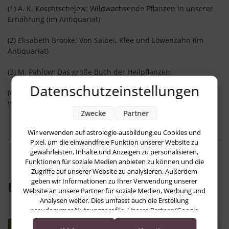
(1) A. K. Koschtschejew: Wildwachsende Pflanzen in unserer
Ernährung (im Antiquariat)
(2) Elisabeth Brooke: Von Salbei, Klee und Löwenzahn (im
Antiquariat)
(3) M. Pahlow: Das große Buch der Heilpflanzen
Datenschutzeinstellungen
(4) Brigitte Klemme, Dirk Holtermann: Delikatessen am
Wegesrand (im Antiquariat)
Zwecke
Partner
Wir verwenden auf astrologie-ausbildung.eu Cookies und
Pixel, um die einwandfreie Funktion unserer Website zu
gewährleisten, Inhalte und Anzeigen zu personalisieren,
Funktionen für soziale Medien anbieten zu können und die
Zugriffe auf unserer Website zu analysieren. Außerdem
geben wir Informationen zu Ihrer Verwendung unserer
Lesen Sie jetzt:
Website an unsere Partner für soziale Medien, Werbung und
Analysen weiter. Dies umfasst auch die Erstellung
pseudonymer Nutzungsprofile. Unsere Partner (Google
Advertising Products) führen diese Informationen