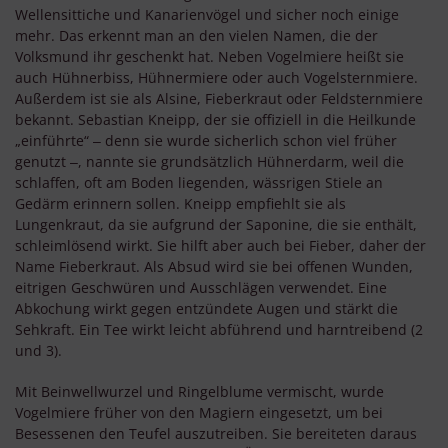
Wellensittiche und Kanarienvögel und sicher noch einige
mehr. Das erkennt man an den vielen Namen, die der
Volksmund ihr geschenkt hat. Neben Vogelmiere heißt sie
auch Hühnerbiss, Hühnermiere oder auch Vogelsternmiere.
Außerdem ist sie als Alsine, Fieberkraut oder Feldsternmiere
bekannt. Sebastian Kneipp, der sie offiziell in die Heilkunde
„einführte“ ‒ denn sie wurde sicherlich schon viel früher
genutzt ‒, nannte sie grundsätzlich Hühnerdarm, weil die
schlaffen, oft am Boden liegenden, wässrigen Stiele an
Gedärm erinnern sollen. Kneipp empfiehlt sie als
Lungenkraut, da sie aufgrund der Saponine, die sie enthält,
schleimlösend wirkt. Sie hilft aber auch bei Fieber, daher der
Name Fieberkraut. Als Absud wird sie bei offenen Wunden,
eitrigen Geschwüren und Ausschlägen verwendet. Eine
Abkochung wirkt gegen entzündete Augen und stärkt die
Sehkraft. Ein Tee wirkt leicht abführend und harntreibend (2
und 3).
Mit Beinwellwurzel und Ringelblume vermischt, wurde
Vogelmiere früher von den Magiern eingesetzt, um bei
Besessenen den Teufel auszutreiben. Sie bereiteten daraus