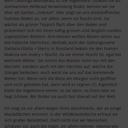
Mein Lieblings-Mondkraut ist die Vogelmiere. Obwohl sie als
anerkanntes Heilkraut Verwendung findet, kennen wir sie
eher als Garten-„Unkraut“. Hier zeigt sie uns stickstoffreiche,
humöse Böden an, vor allem, wenn sie feucht sind. Sie
wächst als grüner Teppich flach über den Boden und
präsentiert sich mit ihren saftig-grünen und länglich-runden,
zugespitzten Blättern. Ihre kleinen weißen Blüten sehen aus
wie hübsche Sternchen, deshalb auch der Gattungsname
Stellaria (Stella = Stern). In Russland bekam sie den Namen
Mokriza von mokry = feucht, da sie immer feucht ist, egal bei
welchem Wetter. Sie nimmt das Wasser nicht nur mit den
Wurzeln, sondern auch mit den Härchen auf, welche die
Stängel bedecken. Auch weist sie uns auf das kommende
Wetter hin: Wenn sich die Blüte am Morgen nicht geöffnet
und nicht gehoben hat, dann wird es regnen (1). Eigentlich
blüht die Vogelmiere immer, es sei denn, es friert oder es
liegt Schnee. Wir finden sie auch fast überall auf der Welt.
Ich mag sie vor allem wegen ihres Geschmacks, der an junge
Maiskölbchen erinnert. In der Wildkräuterküche erfreut sie
sich großer Beliebtheit. Doch nicht nur wir Menschen
schätzen sie, auch die Vögel, vor allem Hühner, ebenso wie