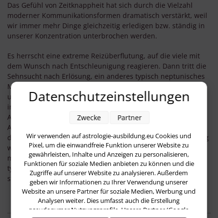
Das Gefühl von Zeitknappheit hat sich durch die Vielzahl
moderner Kommunikationsformen dramatisch verstärkt, weil
wir immer mehr Dinge gleichzeitig erledigen bzw. ständig in
unserer Konzentration unterbrochen werden.
Es herrscht eine extreme Reizüberflutung, auf die viele mit
dem Wunsch nach Entschleunigung reagieren. Dann tritt die
Sehnsucht nach Erlösung, ein anderes typisch neptunisches
Motiv auf den Plan. Wir wünschen uns Ruhe, Bewusstheit
Datenschutzeinstellungen
und Klarheit und finden sie im kompletten Rückzug durch
immer mehr Angebote an Meditations- und
Achtsamkeitsworkshops, Schweige-Retreats oder
Zwecke
Partner
Aufenthalten in Klöstern. Diese Auszeiten sind Schulen für
Wir verwenden auf astrologie-ausbildung.eu Cookies und
den Alltag, der uns mit der voranschreitenden Digitalisierung
Pixel, um die einwandfreie Funktion unserer Website zu
weiter fordern wird. Überflutung, das Gefühl, etwas nicht
gewährleisten, Inhalte und Anzeigen zu personalisieren,
mehr bewältigen zu können, und die Flucht davor sind
Funktionen für soziale Medien anbieten zu können und die
typisch neptunische Themen, die sich hier ganz besonders
Zugriffe auf unserer Website zu analysieren. Außerdem
stark zeigen.
geben wir Informationen zu Ihrer Verwendung unserer
Website an unsere Partner für soziale Medien, Werbung und
Analysen weiter. Dies umfasst auch die Erstellung
pseudonymer Nutzungsprofile. Unsere Partner (Google