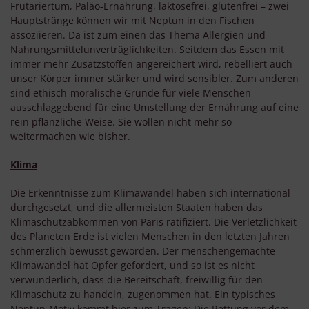
Frutariertum, Paläo-Ernährung, laktosefrei, glutenfrei – zwei
Hauptstränge können wir mit Neptun in den Fischen
assoziieren. Da ist zum einen das Thema Allergien und
Nahrungsmittelunverträglichkeiten. Seitdem das Essen mit
immer mehr Zusatzstoffen angereichert wird, rebelliert auch
unser Körper immer stärker und wird sensibler. Zum anderen
sind ethisch-moralische Gründe für viele Menschen
ausschlaggebend für eine Umstellung der Ernährung auf eine
rein pflanzliche Weise. Sie wollen nicht mehr so
weitermachen wie bisher.
Klima
Die Erkenntnisse zum Klimawandel haben sich international
durchgesetzt, und die allermeisten Staaten haben das
Klimaschutzabkommen von Paris ratifiziert. Die Verletzlichkeit
des Planeten Erde ist vielen Menschen in den letzten Jahren
schmerzlich bewusst geworden. Der menschengemachte
Klimawandel hat Opfer gefordert, und so ist es nicht
verwunderlich, dass die Bereitschaft, freiwillig für den
Klimaschutz zu handeln, zugenommen hat. Ein typisches
Neptun-Motiv kommt hier zum Tragen: Die Rettung vor dem