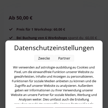
Ab 50,00 €
Preis für 1 Workshop: 60,00 €
Bei Buchung von 6 Workshops
sparst du 60,00 €
und zahlst 300,00 € (statt 360,00 €).
Datenschutzeinstellungen
Du erhältst 1 Handout
nach jedem Workshop.
Zwecke
Partner
Freischaltung der Aufzeichnung
nach
jedem
Workshop
Wir verwenden auf astrologie-ausbildung.eu Cookies und
Pixel, um die einwandfreie Funktion unserer Website zu
Eigene Horoskope
können zum Thema
gewährleisten, Inhalte und Anzeigen zu personalisieren,
besprochen werden.
Funktionen für soziale Medien anbieten zu können und die
Zugriffe auf unserer Website zu analysieren. Außerdem
Aufbau eines Workshops
: 30 Min.
geben wir Informationen zu Ihrer Verwendung unserer
Stoffvermittlung; 30 Min. Gespräch mit der
Website an unsere Partner für soziale Medien, Werbung und
Gruppe; 30 Min. Deutung von eigenen
Analysen weiter. Dies umfasst auch die Erstellung
Horoskopen. Dieser Teil wird, um deine
pseudonymer Nutzungsprofile. Unsere Partner (Google