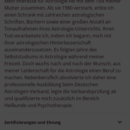
Mein Interesse für Astrologie fiel mit dem Tod meiner
Entwicklung und Verbesserung der Angebote
Mutter zusammen. Als sie 1980 verstarb, erbte ich
Verwendung reduzierter Daten zur Auswahl von Inhalten
einen Schrank mit zahlreichen astrologischen
Besondere Features:
Schriften, Büchern sowie einer großen Anzahl an
Verwendung genauer Standortdaten
Tonaufnahmen ihres Astrologie-Unterrichts. Ihren
Endgeräteeigenschaften zur Identifikation aktiv abfragen
Tod verarbeitete ich, indem ich begann, mich mit
ihrer astrologischen Hinterlassenschaft
auseinanderzusetzen. Es folgten Jahre des
Selbststudiums in Astrologie während meiner
Freizeit. Doch wuchs nach und nach der Wunsch, aus
meiner Leidenschaft für die Astrologie einen Beruf zu
machen. Nebenberuflich absolvierte ich daher eine
professionelle Ausbildung beim Deutschen
Astrologen-Verband, legte die Verbandsprüfung ab
und qualifizierte mich zusätzlich im Bereich
Heilkunde und Psychotherapie.
Zertifizierungen und Ehrung