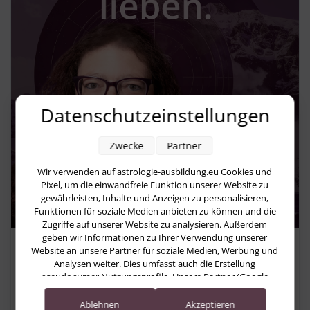
Datenschutzeinstellungen
Zwecke
Partner
Wir verwenden auf astrologie-ausbildung.eu Cookies und
Pixel, um die einwandfreie Funktion unserer Website zu
gewährleisten, Inhalte und Anzeigen zu personalisieren,
Funktionen für soziale Medien anbieten zu können und die
Zugriffe auf unserer Website zu analysieren. Außerdem
geben wir Informationen zu Ihrer Verwendung unserer
Astropraxis-Podcast
Website an unsere Partner für soziale Medien, Werbung und
Analysen weiter. Dies umfasst auch die Erstellung
Richte deine Krone – Warum Jupiter
pseudonymer Nutzungsprofile. Unsere Partner (Google
Advertising Products) führen diese Informationen
im Löwen dich einlädt, endlich zu
möglicherweise mit weiteren Daten zusammen, die Sie ihnen
Ablehnen
Akzeptieren