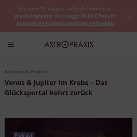
Bis zum 15. August auf jede Lektion in
psychologischer Astrologie 20,00 € Rabatt!
kostenfreie Probematerialien anfordern
Astropraxis-Podcast
Venus & Jupiter im Krebs – Das
Glücksportal kehrt zurück