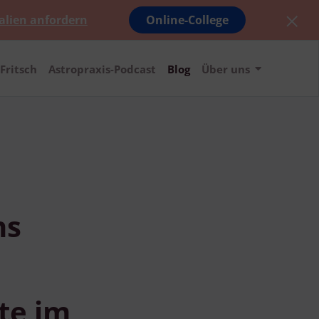
alien anfordern
Online-College
Fritsch
Astropraxis-Podcast
Blog
Über uns
ns
:
te im