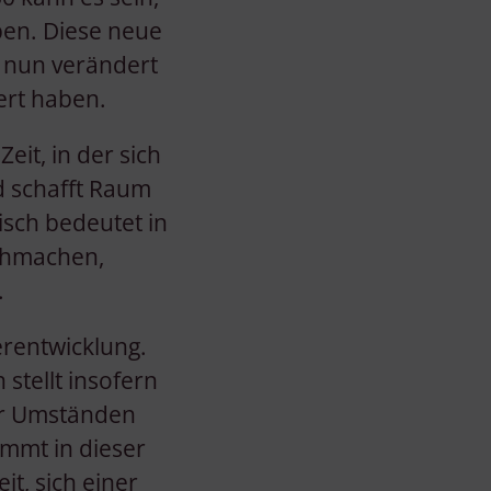
ben. Diese neue
 nun verändert
ert haben.
eit, in der sich
nd schafft Raum
sch bedeutet in
rchmachen,
.
rentwicklung.
stellt insofern
er Umständen
mmt in dieser
t, sich einer