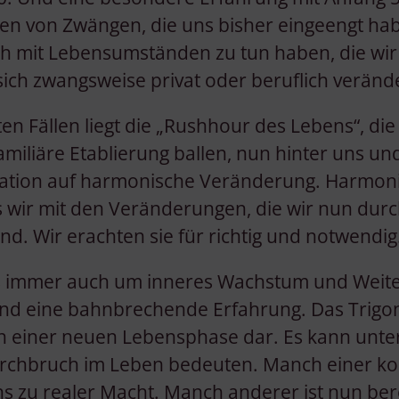
Verwendung genauer Standortdaten
den von Zwängen, die uns bisher eingeengt ha
Endgeräteeigenschaften zur Identifikation aktiv abfragen
ch mit Lebensumständen zu tun haben, die wir
sich zwangsweise privat oder beruflich veränd
en Fällen liegt die „Rushhour des Lebens“, die Z
amiliäre Etablierung ballen, nun hinter uns u
ration auf harmonische Veränderung. Harmoni
ss wir mit den Veränderungen, die wir nun du
nd. Wir erachten sie für richtig und notwendig
es immer auch um inneres Wachstum und Weite
ind eine bahnbrechende Erfahrung. Das Trigon 
n einer neuen Lebensphase dar. Es kann unt
rchbruch im Leben bedeuten. Manch einer ko
 zu realer Macht. Manch anderer ist nun berei