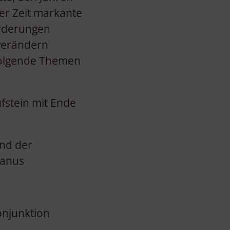
er Zeit markante
orderungen
 verändern
 folgende Themen
üfstein mit Ende
und der
ranus
onjunktion