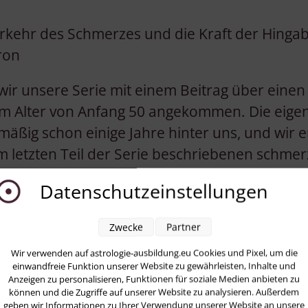
erkehr des Schmerzes und die Kraft der Hinga
ron
r unsere Serie mit einem Beitrag über einen 
m Alter von Anfang 50 angekommen. Die eigent
rsmäßig schon einige Jahre hinter uns, und wir e
im letzten Teil der Serie beschriebenen schmer
 Chiron-Returns nun auch das Trigon des Tran
Datenschutzeinstellungen
Anfang 50 – eine Phase kraftvoller Veränderun
Zwecke
Partner
igon Pluto – raus aus dem Schmerz, rein in di
Wir verwenden auf astrologie-ausbildung.eu Cookies und Pixel, um die
einwandfreie Funktion unserer Website zu gewährleisten, Inhalte und
Anzeigen zu personalisieren, Funktionen für soziale Medien anbieten zu
 der Chiron-Return mit 50 ½ Jahren recht verz
können und die Zugriffe auf unserer Website zu analysieren. Außerdem
geben wir Informationen zu Ihrer Verwendung unserer Website an unsere