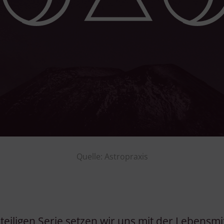
Quelle: Astropraxis
teiligen Serie setzen wir uns mit der Lebensmi