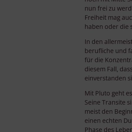
nun frei zu wer
Freiheit mag au
haben oder die 
In den allermeist
berufliche und f
für die Konzent
diesem Fall, da
einverstanden si
Mit Pluto geht 
Seine Transite s
meist den Begin
einen echten Du
Phase des Lebens