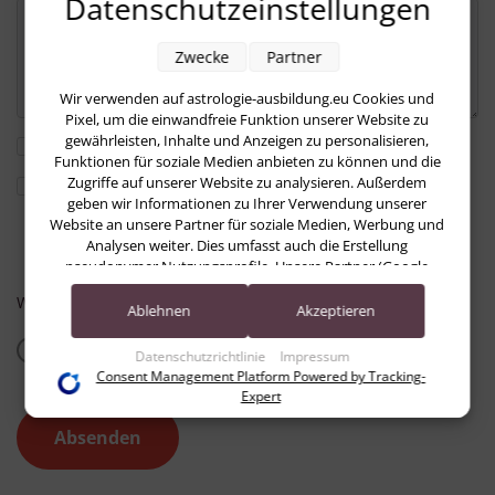
Datenschutzeinstellungen
Zwecke
Partner
Wir verwenden auf astrologie-ausbildung.eu Cookies und
Pixel, um die einwandfreie Funktion unserer Website zu
gewährleisten, Inhalte und Anzeigen zu personalisieren,
Newsletter abonnieren
Funktionen für soziale Medien anbieten zu können und die
Zugriffe auf unserer Website zu analysieren. Außerdem
Ich habe die
Datenschutzerklärung
zur Kenntnis genommen. Ich
geben wir Informationen zu Ihrer Verwendung unserer
stimme zu, dass meine Angaben und Daten zur Beantwortung meiner
Website an unsere Partner für soziale Medien, Werbung und
Anfrage elektronisch erhoben und gespeichert werden. Hinweis: Sie
können Ihre Einwilligung jederzeit für die Zukunft per E-Mail an
Analysen weiter. Dies umfasst auch die Erstellung
sekretariat@astropraxis.de
widerrufen.
pseudonymer Nutzungsprofile. Unsere Partner (Google
Advertising Products) führen diese Informationen
Wähle das Bild: The Cat
möglicherweise mit weiteren Daten zusammen, die Sie ihnen
Ablehnen
Akzeptieren
bereitgestellt haben (bspw. anhand eines persönlichen
Accounts) oder welche sie im Rahmen Ihrer Nutzung der
Datenschutzrichtlinie
Impressum
Dienste gesammelt haben (bspw. Nutzungsdaten anderer
Consent Management Platform Powered by Tracking-
Geräte). Ihre Einwilligung zur Nutzung von Cookies und
Expert
Pixeln können Sie jederzeit widerrufen, indem Sie auf den
Datenschutz-Button links unten klicken und dort die
Absenden
entsprechenden Anpassungen vornehmen.