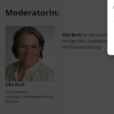
Moderatorin:
Elke Buck
ist seit vielen J
verfügt über Ausbildungen 
viel Praxiserfahrung.
Elke Buck
Tutorenleiterin
Astrologin, DAV-Mitglied, 89134
v
Blaustein