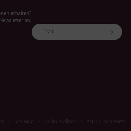
onen erhalten?
Newsletter an.
ss
Site Map
Online-College
Astropraxis Portal