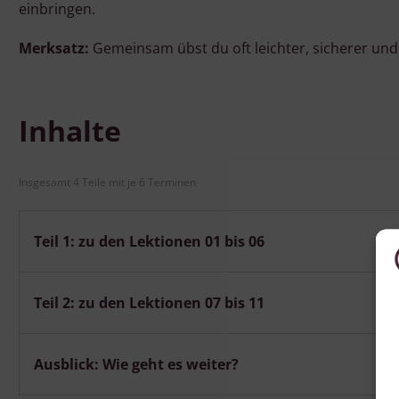
einbringen.
Merksatz:
Gemeinsam übst du oft leichter, sicherer und 
Inhalte
Insgesamt 4 Teile mit je 6 Terminen
Teil 1: zu den Lektionen 01 bis 06
Teil 2: zu den Lektionen 07 bis 11
Ausblick: Wie geht es weiter?