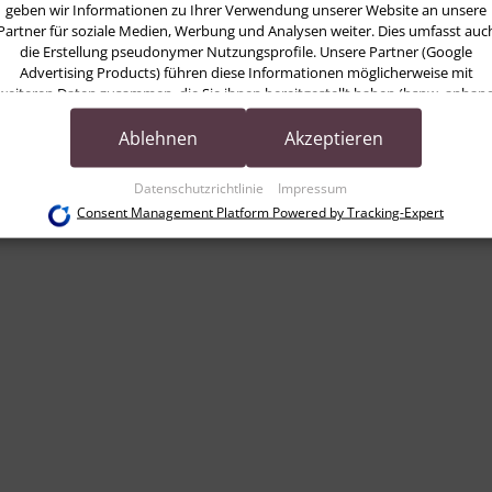
geben wir Informationen zu Ihrer Verwendung unserer Website an unsere
Partner für soziale Medien, Werbung und Analysen weiter. Dies umfasst auc
die Erstellung pseudonymer Nutzungsprofile. Unsere Partner (Google
Advertising Products) führen diese Informationen möglicherweise mit
weiteren Daten zusammen, die Sie ihnen bereitgestellt haben (bspw. anhan
eines persönlichen Accounts) oder welche sie im Rahmen Ihrer Nutzung der
Dienste gesammelt haben (bspw. Nutzungsdaten anderer Geräte). Ihre
Ablehnen
Akzeptieren
ahren Tutorin und Tutorin-Leiterin in der Astropraxis. Sie
Einwilligung zur Nutzung von Cookies und Pixeln können Sie jederzeit
in psychologischer und klassischer Astrologie sowie über
widerrufen, indem Sie auf den Datenschutz-Button links unten klicken und
Datenschutzrichtlinie
Impressum
dort die entsprechenden Anpassungen vornehmen.
Consent Management Platform Powered by Tracking-Expert
Zwecke der Datenverarbeitung durch unsere Partner:
Speichern von oder Zugriff auf Informationen auf einem Endgerät
Verwendung reduzierter Daten zur Auswahl von Werbeanzeigen
Erstellung von Profilen für personalisierte Werbung
Verwendung von Profilen zur Auswahl personalisierter Werbung
Erstellung von Profilen zur Personalisierung von Inhalten
Verwendung von Profilen zur Auswahl personalisierter Inhalte
Messung der Werbeleistung
Messung der Performance von Inhalten
Analyse von Zielgruppen durch Statistiken oder Kombinationen von Daten aus
erschiedenen Quellen
Entwicklung und Verbesserung der Angebote
Verwendung reduzierter Daten zur Auswahl von Inhalten