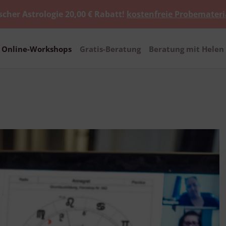
scher Astrologie 20,00 € Rabatt!
kostenfreie Probemateri
Online-Workshops
Gratis-Beratung
Beratung mit Helen 