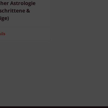
cher Astrologie
schrittene &
ige)
ils