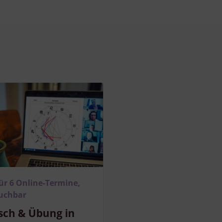
Besondere Features:
Verwendung genauer Standortdaten
Endgeräteeigenschaften zur Identifikation aktiv abfragen
für 6 Online-Termine,
buchbar
sch & Übung in