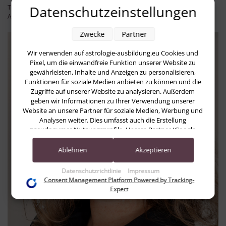
Datenschutzeinstellungen
Tutorenleiterin
Astrologin, DAV-Mitglied, 89134 Blaustein
Zwecke
Partner
Wir verwenden auf astrologie-ausbildung.eu Cookies und
Pixel, um die einwandfreie Funktion unserer Website zu
gewährleisten, Inhalte und Anzeigen zu personalisieren,
Funktionen für soziale Medien anbieten zu können und die
Zugriffe auf unserer Website zu analysieren. Außerdem
geben wir Informationen zu Ihrer Verwendung unserer
Website an unsere Partner für soziale Medien, Werbung und
Analysen weiter. Dies umfasst auch die Erstellung
pseudonymer Nutzungsprofile. Unsere Partner (Google
Advertising Products) führen diese Informationen
möglicherweise mit weiteren Daten zusammen, die Sie ihnen
Ablehnen
Akzeptieren
bereitgestellt haben (bspw. anhand eines persönlichen
Accounts) oder welche sie im Rahmen Ihrer Nutzung der
Datenschutzrichtlinie
Impressum
Dienste gesammelt haben (bspw. Nutzungsdaten anderer
Consent Management Platform Powered by Tracking-
Geräte). Ihre Einwilligung zur Nutzung von Cookies und
Expert
Pixeln können Sie jederzeit widerrufen, indem Sie auf den
Datenschutz-Button links unten klicken und dort die
entsprechenden Anpassungen vornehmen.