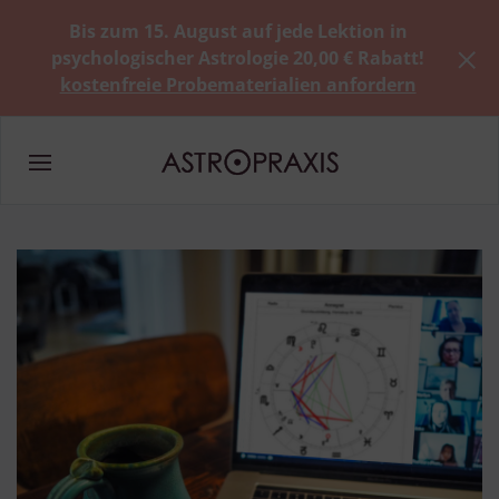
Bis zum 15. August auf jede Lektion in
psychologischer Astrologie 20,00 € Rabatt!
kostenfreie Probematerialien anfordern