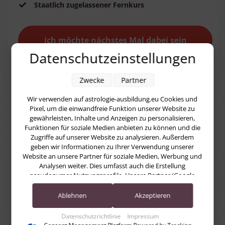
Staatlich zugelassener Fernkurs
ich möchte nächstes Mal dabei sein
Datenschutzeinstellungen
Zwecke
Partner
Wir verwenden auf astrologie-ausbildung.eu Cookies und
Pixel, um die einwandfreie Funktion unserer Website zu
gewährleisten, Inhalte und Anzeigen zu personalisieren,
Funktionen für soziale Medien anbieten zu können und die
Zugriffe auf unserer Website zu analysieren. Außerdem
geben wir Informationen zu Ihrer Verwendung unserer
Website an unsere Partner für soziale Medien, Werbung und
Analysen weiter. Dies umfasst auch die Erstellung
pseudonymer Nutzungsprofile. Unsere Partner (Google
Advertising Products) führen diese Informationen
möglicherweise mit weiteren Daten zusammen, die Sie ihnen
Ablehnen
Akzeptieren
bereitgestellt haben (bspw. anhand eines persönlichen
Accounts) oder welche sie im Rahmen Ihrer Nutzung der
Datenschutzrichtlinie
Impressum
Dienste gesammelt haben (bspw. Nutzungsdaten anderer