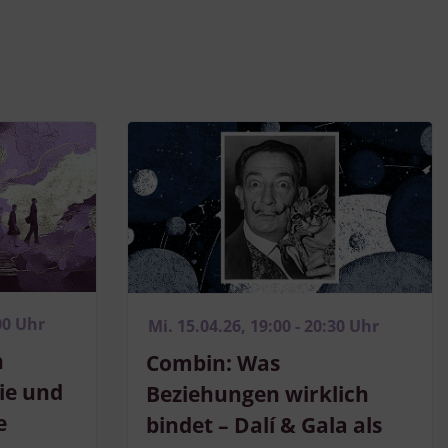
00 Uhr
Mi. 15.04.26, 19:00 - 20:30 Uhr
h
Combin: Was
ie und
Beziehungen wirklich
e
bindet – Dalí & Gala als