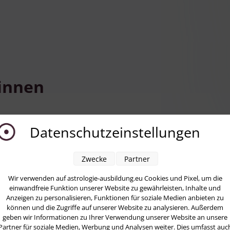
innen
Datenschutzeinstellungen
Zwecke
Partner
Wir verwenden auf astrologie-ausbildung.eu Cookies und Pixel, um die
nuela die Grundausbildung gemacht. Was für eine
einwandfreie Funktion unserer Website zu gewährleisten, Inhalte und
iebe ihre bildhaften Beispiele und wie sie die Dinge auf
Anzeigen zu personalisieren, Funktionen für soziale Medien anbieten zu
können und die Zugriffe auf unserer Website zu analysieren. Außerdem
geben wir Informationen zu Ihrer Verwendung unserer Website an unsere
Partner für soziale Medien, Werbung und Analysen weiter. Dies umfasst auc