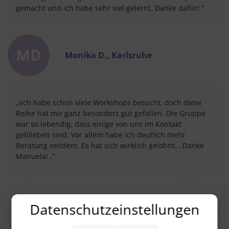
gemacht und ich habe sehr viel gelernt. Danke dafür! “
Monika D., Karlsruhe
„Iich habe schon viele Workshops besucht, doch diese
Reihe hat mir ganz besonders gut gefallen. Die Gruppe
war so lebendig, dass einige von uns im Kontakt
geblieben sind. Vor allem habe ich deutlich mehr
Beratung seitdem. Es hat sich wirklich gelohnt… Danke
Manuela! .“
Datenschutzeinstellungen
Online-Workshop
Ab 50,00 €