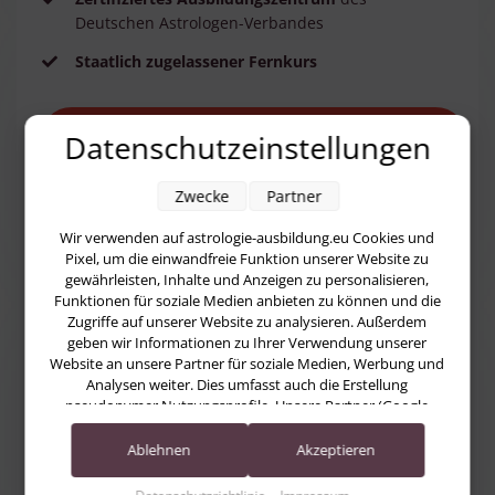
Deutschen Astrologen-Verbandes
Staatlich zugelassener Fernkurs
ich möchte nächstes Mal dabei sein
Datenschutzeinstellungen
Zwecke
Partner
Wir verwenden auf astrologie-ausbildung.eu Cookies und
Pixel, um die einwandfreie Funktion unserer Website zu
gewährleisten, Inhalte und Anzeigen zu personalisieren,
Funktionen für soziale Medien anbieten zu können und die
Zugriffe auf unserer Website zu analysieren. Außerdem
geben wir Informationen zu Ihrer Verwendung unserer
Website an unsere Partner für soziale Medien, Werbung und
Analysen weiter. Dies umfasst auch die Erstellung
pseudonymer Nutzungsprofile. Unsere Partner (Google
Advertising Products) führen diese Informationen
möglicherweise mit weiteren Daten zusammen, die Sie ihnen
Ablehnen
Akzeptieren
bereitgestellt haben (bspw. anhand eines persönlichen
Accounts) oder welche sie im Rahmen Ihrer Nutzung der