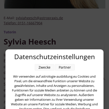
E-Mail:
sylviaheesch@astropraxis.de
Telefon:
0151-16667904
Tutorin
Sylvia Heesch
Datenschutzeinstellungen
Im Pubertätsalter machte ich meine ersten
Erfahrungen mit der Astrologie durch ein Buch über
die Sonnenzeichen. Ich war damals so erleichtert, dass
Zwecke
Partner
dort zu großen Teilen meine von mir
Wir verwenden auf astrologie-ausbildung.eu Cookies und
wahrgenommenen Eigenschaften beschrieben wurden.
Pixel, um die einwandfreie Funktion unserer Website zu
Später kannte ich das Buch praktisch auswendig und
gewährleisten, Inhalte und Anzeigen zu personalisieren,
experimentierte damit, Menschen in meinem Umfeld
Funktionen für soziale Medien anbieten zu können und die
Zugriffe auf unserer Website zu analysieren. Außerdem
ihr Temperament zu beschreiben und oft wurde mir
geben wir Informationen zu Ihrer Verwendung unserer
zugestimmt. Der Grundstein für meinen Glauben an
Website an unsere Partner für soziale Medien, Werbung und
die Gleichzeitigkeit von oben und unten und daran,
Analysen weiter. Dies umfasst auch die Erstellung