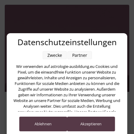
Datenschutzeinstellungen
Zwecke
Partner
Wir verwenden auf astrologie-ausbildung.eu Cookies und
Pixel, um die einwandfreie Funktion unserer Website zu
gewährleisten, Inhalte und Anzeigen zu personalisieren,
Funktionen für soziale Medien anbieten zu können und die
Zugriffe auf unserer Website zu analysieren. Außerdem
geben wir Informationen zu Ihrer Verwendung unserer
Astrologie
Website an unsere Partner für soziale Medien, Werbung und
Analysen weiter. Dies umfasst auch die Erstellung
Astrologische Vorschau auf das Jahr
pseudonymer Nutzungsprofile. Unsere Partner (Google
Advertising Products) führen diese Informationen
2026: Beziehungen, Heilung und
möglicherweise mit weiteren Daten zusammen, die Sie ihnen
Ablehnen
Akzeptieren
neue Wege
bereitgestellt haben (bspw. anhand eines persönlichen