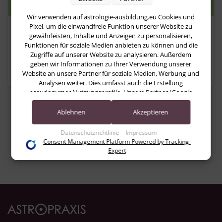
Wir verwenden auf astrologie-ausbildung.eu Cookies und
Pixel, um die einwandfreie Funktion unserer Website zu
Astrologie
gewährleisten, Inhalte und Anzeigen zu personalisieren,
Funktionen für soziale Medien anbieten zu können und die
Typische Vorurteile gegen die
Zugriffe auf unserer Website zu analysieren. Außerdem
Astrologie. Falsche Aussage (1)
geben wir Informationen zu Ihrer Verwendung unserer
Website an unsere Partner für soziale Medien, Werbung und
Analysen weiter. Dies umfasst auch die Erstellung
pseudonymer Nutzungsprofile. Unsere Partner (Google
Advertising Products) führen diese Informationen
möglicherweise mit weiteren Daten zusammen, die Sie ihnen
Ablehnen
Akzeptieren
bereitgestellt haben (bspw. anhand eines persönlichen
Accounts) oder welche sie im Rahmen Ihrer Nutzung der
Datenschutzrichtlinie
Impressum
Dienste gesammelt haben (bspw. Nutzungsdaten anderer
Consent Management Platform Powered by Tracking-
1
2
3
Geräte). Ihre Einwilligung zur Nutzung von Cookies und
Expert
Pixeln können Sie jederzeit widerrufen, indem Sie auf den
Datenschutz-Button links unten klicken und dort die
entsprechenden Anpassungen vornehmen.
Zwecke der Datenverarbeitung durch unsere Partner:
Speichern von oder Zugriff auf Informationen auf einem Endgerät
Verwendung reduzierter Daten zur Auswahl von Werbeanzeigen