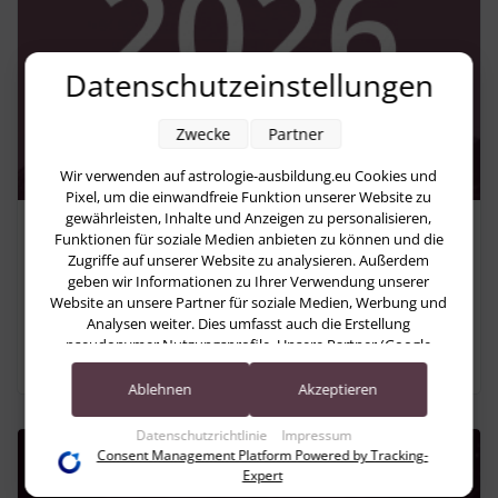
Datenschutzeinstellungen
Zwecke
Partner
Wir verwenden auf astrologie-ausbildung.eu Cookies und
Pixel, um die einwandfreie Funktion unserer Website zu
gewährleisten, Inhalte und Anzeigen zu personalisieren,
Astrologie
Funktionen für soziale Medien anbieten zu können und die
Zugriffe auf unserer Website zu analysieren. Außerdem
Astrologische Vorschau auf das Jahr
geben wir Informationen zu Ihrer Verwendung unserer
2026: Beziehungen, Heilung und
Website an unsere Partner für soziale Medien, Werbung und
Analysen weiter. Dies umfasst auch die Erstellung
neue Wege
pseudonymer Nutzungsprofile. Unsere Partner (Google
Advertising Products) führen diese Informationen
möglicherweise mit weiteren Daten zusammen, die Sie ihnen
Ablehnen
Akzeptieren
bereitgestellt haben (bspw. anhand eines persönlichen
Accounts) oder welche sie im Rahmen Ihrer Nutzung der
Datenschutzrichtlinie
Impressum
Dienste gesammelt haben (bspw. Nutzungsdaten anderer
Consent Management Platform Powered by Tracking-
Geräte). Ihre Einwilligung zur Nutzung von Cookies und
Expert
Pixeln können Sie jederzeit widerrufen, indem Sie auf den