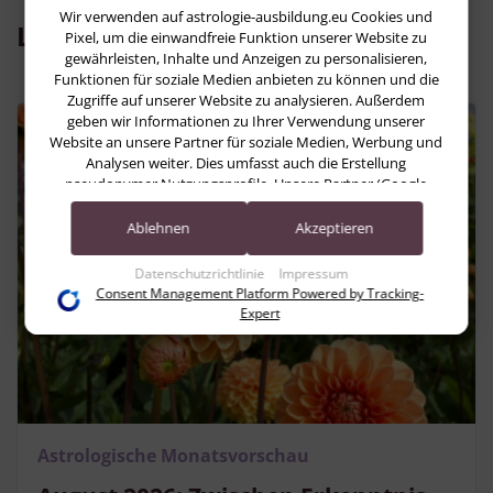
Wir verwenden auf astrologie-ausbildung.eu Cookies und
Lesen Sie jetzt:
Pixel, um die einwandfreie Funktion unserer Website zu
gewährleisten, Inhalte und Anzeigen zu personalisieren,
Funktionen für soziale Medien anbieten zu können und die
Zugriffe auf unserer Website zu analysieren. Außerdem
geben wir Informationen zu Ihrer Verwendung unserer
Website an unsere Partner für soziale Medien, Werbung und
Analysen weiter. Dies umfasst auch die Erstellung
pseudonymer Nutzungsprofile. Unsere Partner (Google
Advertising Products) führen diese Informationen
möglicherweise mit weiteren Daten zusammen, die Sie ihnen
Ablehnen
Akzeptieren
bereitgestellt haben (bspw. anhand eines persönlichen
Accounts) oder welche sie im Rahmen Ihrer Nutzung der
Datenschutzrichtlinie
Impressum
Dienste gesammelt haben (bspw. Nutzungsdaten anderer
Consent Management Platform Powered by Tracking-
Geräte). Ihre Einwilligung zur Nutzung von Cookies und
Expert
Pixeln können Sie jederzeit widerrufen, indem Sie auf den
Datenschutz-Button links unten klicken und dort die
entsprechenden Anpassungen vornehmen.
Zwecke der Datenverarbeitung durch unsere Partner:
Speichern von oder Zugriff auf Informationen auf einem Endgerät
Astrologische Monatsvorschau
Verwendung reduzierter Daten zur Auswahl von Werbeanzeigen
Erstellung von Profilen für personalisierte Werbung