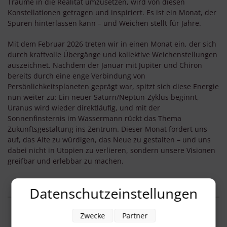
Träume in die Realität umzusetzen, wird von diesen
Konstellationen getragen und inspiriert. Es ist ein Monat, der
Spuren hinterlassen kann – und Weichen stellt für Jahre.
Mit dem Februar 2026 treten wir in einen Monat ein, der sich
durch kraftvolle Übergänge und kollektive Weichenstellungen
auszeichnet. Nachdem der Januar mit Jupiter und Chiron
bereits durch eine enge Verbindung von
Persönlichkeitsplaneten geprägt war, spitzt sich diese Energie
nun weiter zu: Ein neuer Saturn/Neptun-Zyklus beginnt,
Uranus wird wieder direktläufig, und mit der
Sonnenfinsternis im Wassermann rückt das Thema
Zukunftsgestaltung ins Zentrum. Dieser Monat fordert uns
auf, das Alte zu würdigen, das Neue zu gestalten – und uns
dabei nicht in Utopien zu verlieren, sondern unsere Visionen
greifbar und erlebbar zu machen.
Datenschutzeinstellungen
Zwecke
Partner