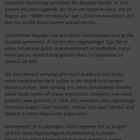
maximale Spannung zerreißen. Ein Beispiel hierfür ist eine
andere Musiker-Legende, der früh verstorbene Falco, der zu
Beginn der 1980er ein Weltstar war („Rock me Amadeus“) und
den das Große Kreuz immer wieder zerriss.
Grönemeyer dagegen hat aus dieser Konstellation eine große
Qualität gewonnen. Er ist ein sehr eigenwilliger Typ, der in
keine Schublade passt. Unkonventionell im Auftreten, hat er
damit genau damit Erfolg gehabt (Mars in Opposition zu
Uranus am MC).
Mit dem Merkur verlangt alles nach Ausdruck und findet
seine Kanalisation nach außen in der Musik und seinem
Markenzeichen, dem Gesang mit seiner besonderen Stimme.
Seine Texte haben oft etwas Mystisches, Unklares, man kann
grübeln, was gemeint ist, oder sich wundern über eigenartige
Formulierungen – kein Wunder, stehen sich doch Merkur und
Neptun in einer Opposition gegenüber.
Grönemeyer ist es gelungen, einen eigenen Stil zu prägen
und für seine Eigenwilligkeit Anerkennung zu ernten.
Sehnsuchtsvolle Untertöne sind immer wieder in seiner