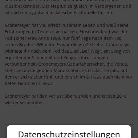
Musik erkennbar. Der Neptun zeigt sich im Verborgenen und
ist doch eine große musikalische Kraftquelle für ihn.
Grönemeyer hat viel erlebt in seinem Leben und weiß seine
Erfahrungen in Texte zu verpacken. Einschneidend war der
Tod seiner Frau Anna 1998, nur fünf Tage nach dem Tod
seines Bruders Wilhelm. Es war die große Liebe. Grönemeyer
widmete ihr nach dem Tod das Lied „Der Weg“, ein Song von
ergreifender Schönheit und Zeugnis ihrer innigen
Verbundenheit. Grönemeyers Geburtsherrscher, die Venus,
steht am absteigenden Mondknoten. Es ist das Terrain, auf
dem er sich sicher fühlt und er sich im 8. Haus auch nicht vor
tiefen Gefühlen scheut.
Grönemeyer hat den Verlust überwunden und ist seit 2016
wieder verheiratet.
Datenschutzeinstellungen