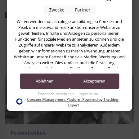
Zwecke
Partner
Lesen Sie jetzt:
Wir verwenden auf astrologie-ausbildung.eu Cookies und
Pixel, um die einwandfreie Funktion unserer Website zu
gewährleisten, Inhalte und Anzeigen zu personalisieren,
Funktionen für soziale Medien anbieten zu können und die
Zugriffe auf unserer Website zu analysieren. Außerdem
geben wir Informationen zu Ihrer Verwendung unserer
Website an unsere Partner für soziale Medien, Werbung und
Analysen weiter. Dies umfasst auch die Erstellung
pseudonymer Nutzungsprofile. Unsere Partner (Google
Advertising Products) führen diese Informationen
möglicherweise mit weiteren Daten zusammen, die Sie ihnen
Ablehnen
Akzeptieren
bereitgestellt haben (bspw. anhand eines persönlichen
Accounts) oder welche sie im Rahmen Ihrer Nutzung der
Datenschutzrichtlinie
Impressum
Dienste gesammelt haben (bspw. Nutzungsdaten anderer
Consent Management Platform Powered by Tracking-
Geräte). Ihre Einwilligung zur Nutzung von Cookies und
Expert
Pixeln können Sie jederzeit widerrufen, indem Sie auf den
Datenschutz-Button links unten klicken und dort die
entsprechenden Anpassungen vornehmen.
Persönlichkeit
Zwecke der Datenverarbeitung durch unsere Partner: