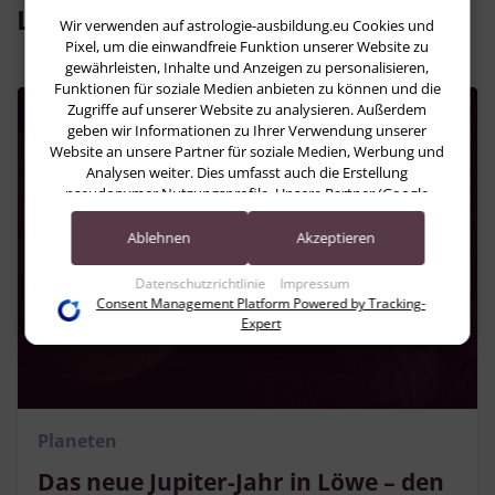
Lesen Sie jetzt:
Wir verwenden auf astrologie-ausbildung.eu Cookies und
Pixel, um die einwandfreie Funktion unserer Website zu
gewährleisten, Inhalte und Anzeigen zu personalisieren,
Funktionen für soziale Medien anbieten zu können und die
Zugriffe auf unserer Website zu analysieren. Außerdem
geben wir Informationen zu Ihrer Verwendung unserer
Website an unsere Partner für soziale Medien, Werbung und
Analysen weiter. Dies umfasst auch die Erstellung
pseudonymer Nutzungsprofile. Unsere Partner (Google
Advertising Products) führen diese Informationen
möglicherweise mit weiteren Daten zusammen, die Sie ihnen
Ablehnen
Akzeptieren
bereitgestellt haben (bspw. anhand eines persönlichen
Accounts) oder welche sie im Rahmen Ihrer Nutzung der
Datenschutzrichtlinie
Impressum
Dienste gesammelt haben (bspw. Nutzungsdaten anderer
Consent Management Platform Powered by Tracking-
Geräte). Ihre Einwilligung zur Nutzung von Cookies und
Expert
Pixeln können Sie jederzeit widerrufen, indem Sie auf den
Datenschutz-Button links unten klicken und dort die
entsprechenden Anpassungen vornehmen.
Zwecke der Datenverarbeitung durch unsere Partner:
Planeten
Speichern von oder Zugriff auf Informationen auf einem Endgerät
Verwendung reduzierter Daten zur Auswahl von Werbeanzeigen
Das neue Jupiter-Jahr in Löwe – den
Erstellung von Profilen für personalisierte Werbung