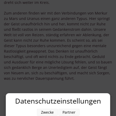
dreht sich weiter im Kreis.
Zum anderen finden wir mit den Verbindungen von Merkur
zu Mars und Uranus einen ganz anderen Typus. Hier springt
der Geist unaufhörlich hin und her, kommt nicht zur Ruhe
und fließt rastlos in seinem Gedankenstrom dahin. Unsere
Welt ist voll von Reizen, ständig erfahren wir Ablenkung, der
Geist kann nicht zur Ruhe kommen. Es scheint so, als sei
dieser Typus besonders unzureichend gegen eine mentale
Rastlosigkeit gewappnet. Das Denken ist unaufhörlich
beschäftigt, und oft wird nichts zu Ende gebracht. Geduld
und Ausdauer für eine mögliche Lösung fehlen, und so bauen
sich gedanklich Berge an Unerledigtem auf, der Geist fängt
von Neuem an, sich zu beschäftigen, und macht sich Sorgen,
was zu nervlicher Dauerspannung führt.
Datenschutzeinstellungen
Zwecke
Partner