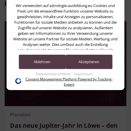
Lesen Sie jetzt:
Wir verwenden auf astrologie-ausbildung.eu Cookies und
Pixel, um die einwandfreie Funktion unserer Website zu
gewährleisten, Inhalte und Anzeigen zu personalisieren,
Funktionen für soziale Medien anbieten zu können und die
Zugriffe auf unserer Website zu analysieren. Außerdem
geben wir Informationen zu Ihrer Verwendung unserer
Website an unsere Partner für soziale Medien, Werbung und
Analysen weiter. Dies umfasst auch die Erstellung
pseudonymer Nutzungsprofile. Unsere Partner (Google
Advertising Products) führen diese Informationen
möglicherweise mit weiteren Daten zusammen, die Sie ihnen
Ablehnen
Akzeptieren
bereitgestellt haben (bspw. anhand eines persönlichen
Accounts) oder welche sie im Rahmen Ihrer Nutzung der
Datenschutzrichtlinie
Impressum
Dienste gesammelt haben (bspw. Nutzungsdaten anderer
Consent Management Platform Powered by Tracking-
Geräte). Ihre Einwilligung zur Nutzung von Cookies und
Expert
Pixeln können Sie jederzeit widerrufen, indem Sie auf den
Datenschutz-Button links unten klicken und dort die
entsprechenden Anpassungen vornehmen.
Zwecke der Datenverarbeitung durch unsere Partner:
Planeten
Speichern von oder Zugriff auf Informationen auf einem Endgerät
Das neue Jupiter-Jahr in Löwe – den
Verwendung reduzierter Daten zur Auswahl von Werbeanzeigen
Erstellung von Profilen für personalisierte Werbung