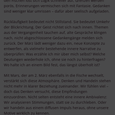
den Fischen löst sich Logik schneller auf, Grenzen werden
porös, Erinnerungen vermischen sich mit Fantasie. Gedanken
sind weniger klar umrissen – dafür aber seelisch aufgeladen.
Rückläufigkeit bedeutet nicht Stillstand. Sie bedeutet Umkehr
der Blickrichtung. Der Geist richtet sich nach innen. Themen
aus der Vergangenheit tauchen auf, alte Gespräche klingen
nach, nicht abgeschlossene Gedankengänge melden sich
zurück. Der März lädt weniger dazu ein, neue Konzepte zu
entwerfen, als vielmehr bestehende innere Narrative zu
überprüfen: Was erzähle ich mir über mich selbst? Welche
Deutungen wiederhole ich, ohne sie noch zu hinterfragen?
Wo halte ich an einem Bild fest, das längst überholt ist?
Mit Mars, der am 2. März ebenfalls in die Fische wechselt,
verstärkt sich diese Atmosphäre. Denken und Handeln stehen
nicht mehr in klarer Beziehung zueinander. Wir fühlen viel –
doch das Denken versucht, diese Empfindungen
einzuordnen. Nicht selten entsteht eine innere Ambivalenz:
Wir analysieren Stimmungen, statt sie zu durchleben. Oder
wir handeln aus einem diffusen Impuls heraus, ohne unsere
Motive wirklich zu kennen.