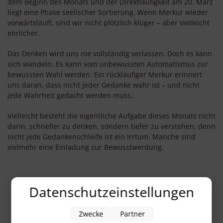
dem Beginn des Monats und der Direktläufigkeit am 20. März
liegt eine Phase seelischer Sortierung. Wenn Merkur wieder
vorwärtsläuft, sind wir nicht plötzlich klüger – aber vielleicht
ehrlicher.
Das Denken wird uns nie vollständig verlassen. Doch es kann
sich wandeln. Es kann vom unbewussten Automatismus zur
bewussten Wahl werden. Ein rückläufiger Merkur erinnert
uns daran, dass nicht jeder Gedanke wahr ist – und nicht
jede Wahrheit gedacht werden muss.
Vielleicht besteht die eigentliche Aufgabe dieses Monats nicht
darin, schneller zu denken, sondern tiefer zu verstehen, denn
nicht jede Gedankenschleife ist ein Irrtum. Manche sind
vielmehr eine Einladung zur Bewusstwerdung.
Datenschutzeinstellungen
Zwecke
Partner