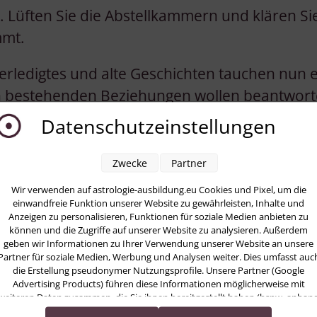
. Lüften Sie die Abstellkammern und klären Si
mmt.
erledigtes und alte Geschichten tauchen nun e
n bestehenden Beziehungen wollen beantworte
 um aufgeschobene Probleme zu klären und zu 
Datenschutzeinstellungen
enen Partnerschaften wird die Vergangenheit 
Zwecke
Partner
n. Vielleicht tauchen nun sogar vergangene
Wir verwenden auf astrologie-ausbildung.eu Cookies und Pixel, um die
 wieder auf. Eine gute Gelegenheit zu klären,
einwandfreie Funktion unserer Website zu gewährleisten, Inhalte und
e es hätte laufen können. Die Klärung wird Ihne
Anzeigen zu personalisieren, Funktionen für soziale Medien anbieten zu
können und die Zugriffe auf unserer Website zu analysieren. Außerdem
neuen Beziehungen bewusster zu leben.
geben wir Informationen zu Ihrer Verwendung unserer Website an unsere
Partner für soziale Medien, Werbung und Analysen weiter. Dies umfasst auc
die Erstellung pseudonymer Nutzungsprofile. Unsere Partner (Google
schöne Zeit, um sich gemeinsam an glückliche 
Advertising Products) führen diese Informationen möglicherweise mit
nte zu erinnern, die wir im Alltag oft verge
weiteren Daten zusammen, die Sie ihnen bereitgestellt haben (bspw. anhan
eines persönlichen Accounts) oder welche sie im Rahmen Ihrer Nutzung der