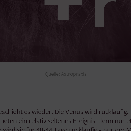
Quelle: Astropraxis
eschieht es wieder: Die Venus wird rückläufig. 
eten ein relativ seltenes Ereignis, denn nur e
 wird sie für 40-44 Tage rückläufig – nur der 