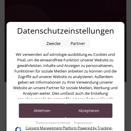
Datenschutzeinstellungen
Zwecke
Partner
Wir verwenden auf astrologie-ausbildung.eu Cookies und
Pixel, um die einwandfreie Funktion unserer Website zu
gewährleisten, Inhalte und Anzeigen zu personalisieren,
Funktionen für soziale Medien anbieten zu können und die
Zugriffe auf unserer Website zu analysieren. Außerdem
geben wir Informationen zu Ihrer Verwendung unserer
Website an unsere Partner für soziale Medien, Werbung und
Planeten
Analysen weiter. Dies umfasst auch die Erstellung
pseudonymer Nutzungsprofile. Unsere Partner (Google
Das neue Jupiter-Jahr in Löwe – den
Advertising Products) führen diese Informationen
Platz im eigenen Leben einnehmen
möglicherweise mit weiteren Daten zusammen, die Sie ihnen
Ablehnen
Akzeptieren
bereitgestellt haben (bspw. anhand eines persönlichen
Accounts) oder welche sie im Rahmen Ihrer Nutzung der
Datenschutzrichtlinie
Impressum
Dienste gesammelt haben (bspw. Nutzungsdaten anderer
Consent Management Platform Powered by Tracking-