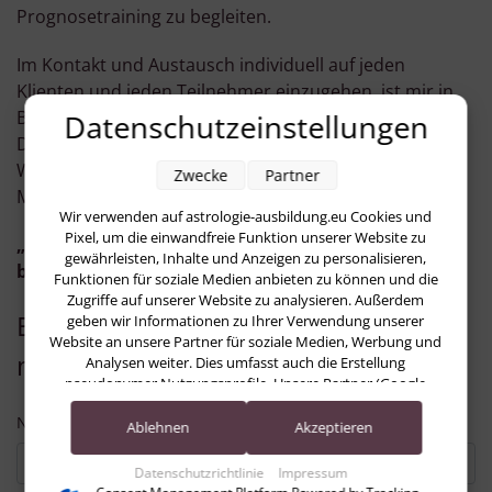
Prognosetraining zu begleiten.
Im Kontakt und Austausch individuell auf jeden
Klienten und jeden Teilnehmer einzugehen, ist mir in
Beratungen und als Tutorin ein wichtiges Anliegen.
Datenschutzeinstellungen
Deshalb freue ich mich darauf, Interessierte auf dem
Weg durch das Prognosetraining mit traditionellen
Zwecke
Partner
Methoden unterstützen zu dürfen.
Wir verwenden auf astrologie-ausbildung.eu Cookies und
Pixel, um die einwandfreie Funktion unserer Website zu
„Habe Mut, dich deines eigenen Verstandes zu
gewährleisten, Inhalte und Anzeigen zu personalisieren,
bedienen!“
Immanuel Kant
Funktionen für soziale Medien anbieten zu können und die
Zugriffe auf unserer Website zu analysieren. Außerdem
Eine E-Mail senden. Alle mit *
geben wir Informationen zu Ihrer Verwendung unserer
Website an unsere Partner für soziale Medien, Werbung und
markierten Felder werden benötigt.
Analysen weiter. Dies umfasst auch die Erstellung
pseudonymer Nutzungsprofile. Unsere Partner (Google
Advertising Products) führen diese Informationen
Name
*
möglicherweise mit weiteren Daten zusammen, die Sie ihnen
Ablehnen
Akzeptieren
bereitgestellt haben (bspw. anhand eines persönlichen
Accounts) oder welche sie im Rahmen Ihrer Nutzung der
Datenschutzrichtlinie
Impressum
Dienste gesammelt haben (bspw. Nutzungsdaten anderer