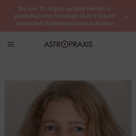
Bis zum 15. August auf jede Lektion in
psychologischer Astrologie 20,00 € Rabatt!
kostenfreie Probematerialien anfordern