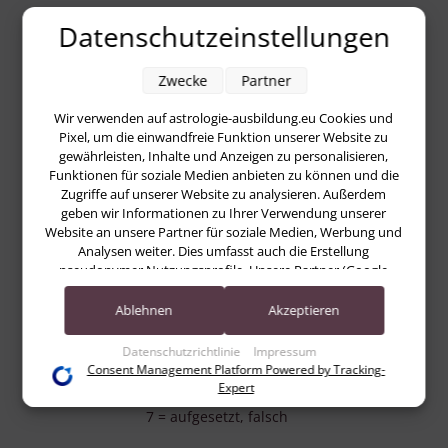
Datenschutzeinstellungen
Zwecke
Partner
1 = authentisch
Wir verwenden auf astrologie-ausbildung.eu Cookies und
Pixel, um die einwandfreie Funktion unserer Website zu
1
gewährleisten, Inhalte und Anzeigen zu personalisieren,
Funktionen für soziale Medien anbieten zu können und die
2
Zugriffe auf unserer Website zu analysieren. Außerdem
geben wir Informationen zu Ihrer Verwendung unserer
3
Website an unsere Partner für soziale Medien, Werbung und
Analysen weiter. Dies umfasst auch die Erstellung
4
pseudonymer Nutzungsprofile. Unsere Partner (Google
Advertising Products) führen diese Informationen
5
möglicherweise mit weiteren Daten zusammen, die Sie ihnen
Ablehnen
Akzeptieren
6
bereitgestellt haben (bspw. anhand eines persönlichen
Accounts) oder welche sie im Rahmen Ihrer Nutzung der
Datenschutzrichtlinie
Impressum
7
Dienste gesammelt haben (bspw. Nutzungsdaten anderer
Consent Management Platform Powered by Tracking-
Geräte). Ihre Einwilligung zur Nutzung von Cookies und
Expert
Pixeln können Sie jederzeit widerrufen, indem Sie auf den
7 = aufgesetzt, falsch
Datenschutz-Button links unten klicken und dort die
entsprechenden Anpassungen vornehmen.