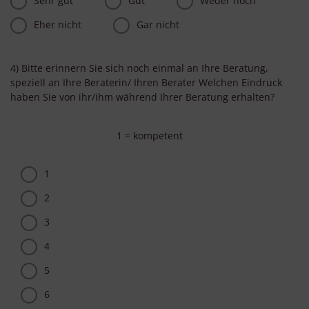
Sehr gut
Gut
Weder noch
Eher nicht
Gar nicht
4) Bitte erinnern Sie sich noch einmal an Ihre Beratung,
speziell an Ihre Beraterin/ Ihren Berater Welchen Eindruck
haben Sie von ihr/ihm während Ihrer Beratung erhalten?
1 = kompetent
1
2
3
4
5
6