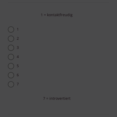
1 = kontaktfreudig
1
2
3
4
5
6
7
7 = introvertiert