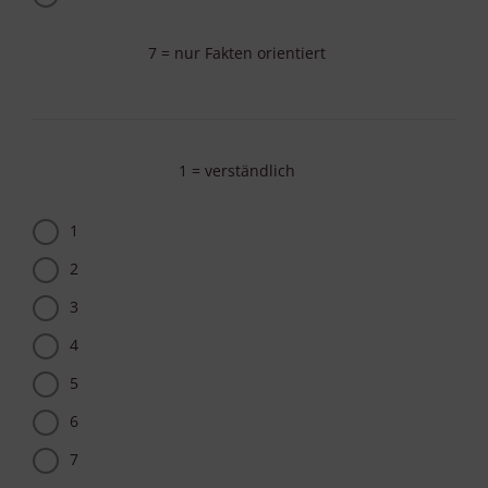
7 = nur Fakten orientiert
1 = verständlich
1
2
3
4
5
6
7