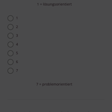
1 = lösungsorientiert
1
2
3
4
5
6
7
7 = problemorientiert