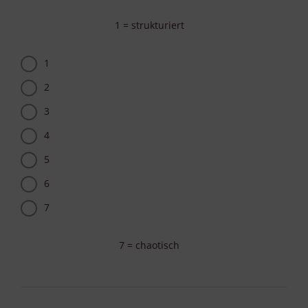
1 = strukturiert
1
2
3
4
5
6
7
7 = chaotisch