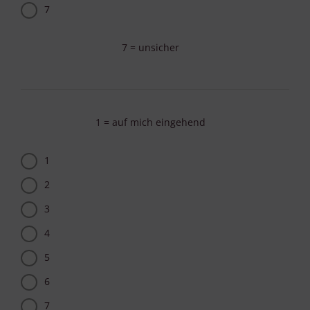
7
7 = unsicher
1 = auf mich eingehend
1
2
3
4
5
6
7