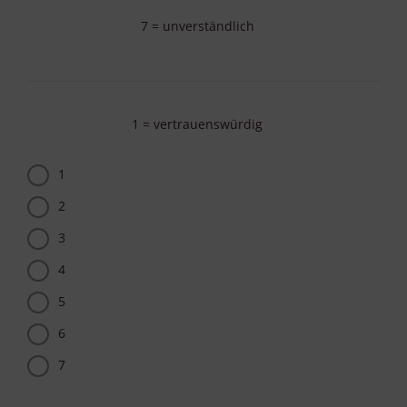
7 = unverständlich
1 = vertrauenswürdig
1
2
3
4
5
6
7