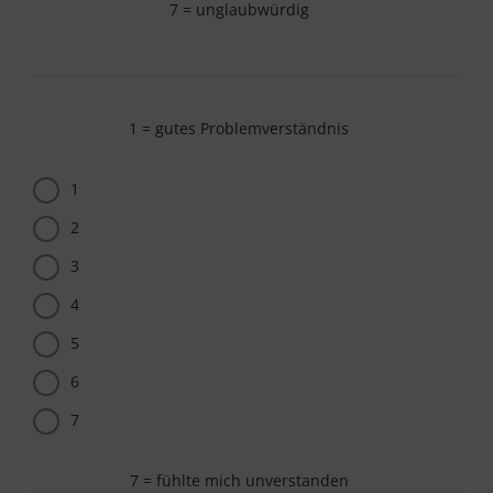
7 = unglaubwürdig
1 = gutes Problemverständnis
1
2
3
4
5
6
7
7 = fühlte mich unverstanden