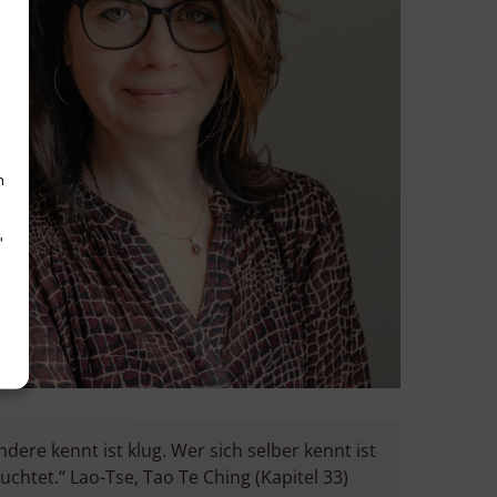
h
d
dere kennt ist klug. Wer sich selber kennt ist
uchtet.“ Lao-Tse, Tao Te Ching (Kapitel 33)