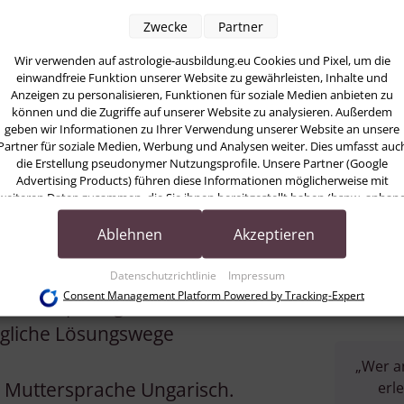
mfeld intensiv zu
Zwecke
Partner
ehnisse im größeren
Wir verwenden auf astrologie-ausbildung.eu Cookies und Pixel, um die
er Suche nach einem
einwandfreie Funktion unserer Website zu gewährleisten, Inhalte und
Anzeigen zu personalisieren, Funktionen für soziale Medien anbieten zu
ntdeckte ich 2021 die
können und die Zugriffe auf unserer Website zu analysieren. Außerdem
dium.
geben wir Informationen zu Ihrer Verwendung unserer Website an unsere
Partner für soziale Medien, Werbung und Analysen weiter. Dies umfasst auc
die Erstellung pseudonymer Nutzungsprofile. Unsere Partner (Google
in bin ich es gewohnt,
Advertising Products) führen diese Informationen möglicherweise mit
weiteren Daten zusammen, die Sie ihnen bereitgestellt haben (bspw. anhan
drücken. Schwingungen und
eines persönlichen Accounts) oder welche sie im Rahmen Ihrer Nutzung der
zunehmen, ist für mich
Dienste gesammelt haben (bspw. Nutzungsdaten anderer Geräte). Ihre
Ablehnen
Akzeptieren
Einwilligung zur Nutzung von Cookies und Pixeln können Sie jederzeit
widerrufen, indem Sie auf den Datenschutz-Button links unten klicken und
Datenschutzrichtlinie
Impressum
dort die entsprechenden Anpassungen vornehmen.
Consent Management Platform Powered by Tracking-Expert
 Horoskops begleiten zu
Zwecke der Datenverarbeitung durch unsere Partner:
ögliche Lösungswege
Speichern von oder Zugriff auf Informationen auf einem Endgerät
Verwendung reduzierter Daten zur Auswahl von Werbeanzeigen
„Wer an
Erstellung von Profilen für personalisierte Werbung
r Muttersprache Ungarisch.
erle
Verwendung von Profilen zur Auswahl personalisierter Werbung
Erstellung von Profilen zur Personalisierung von Inhalten