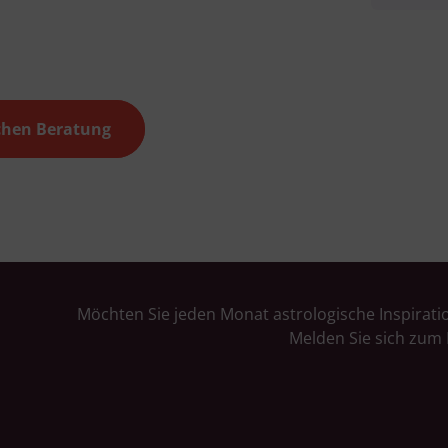
Verwendung von Profilen zur Auswahl personalisierter Inhalte
Messung der Werbeleistung
Messung der Performance von Inhalten
Analyse von Zielgruppen durch Statistiken oder Kombinationen von Daten aus
erschiedenen Quellen
Entwicklung und Verbesserung der Angebote
Verwendung reduzierter Daten zur Auswahl von Inhalten
schen Beratung
Besondere Features:
Verwendung genauer Standortdaten
Endgeräteeigenschaften zur Identifikation aktiv abfragen
Möchten Sie jeden Monat astrologische Inspirati
Melden Sie sich zum 