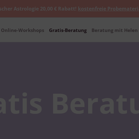
scher Astrologie 20,00 € Rabatt!
kostenfreie Probemateri
Online-Workshops
Gratis-Beratung
Beratung mit Helen 
atis Berat