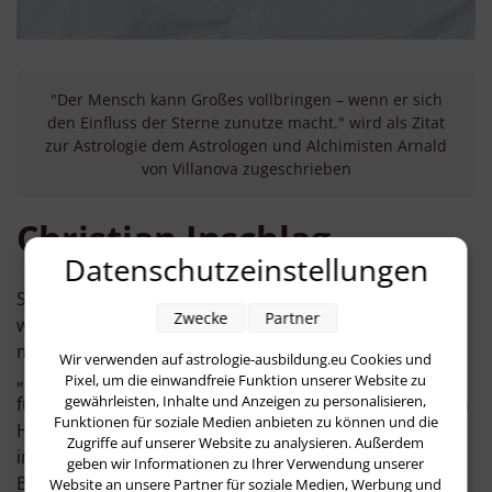
"Der Mensch kann Großes vollbringen – wenn er sich
den Einfluss der Sterne zunutze macht." wird als Zitat
zur Astrologie dem Astrologen und Alchimisten Arnald
von Villanova zugeschrieben
Christian Inschlag
Datenschutzeinstellungen
Schon seit meiner Kindheit wollte ich verstehen,
Zwecke
Partner
warum Menschen sind, wie sie sind und wie alles
miteinander zusammenhängt. Diese Suche nach dem
Wir verwenden auf astrologie-ausbildung.eu Cookies und
„großen Ganzen“ führte mich früh zur Astrologie, die
Pixel, um die einwandfreie Funktion unserer Website zu
gewährleisten, Inhalte und Anzeigen zu personalisieren,
für mich schnell zu einer tiefen Faszination und echten
Funktionen für soziale Medien anbieten zu können und die
Herzensangelegenheit wurde. Nach mehreren Jahren
Zugriffe auf unserer Website zu analysieren. Außerdem
im erlernten Kaufmannsberuf arbeite ich heute als
geben wir Informationen zu Ihrer Verwendung unserer
Briefzusteller. 2023 begann ich mein Studium an der
Website an unsere Partner für soziale Medien, Werbung und