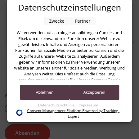
Bitte um einen Rückruf.
Datenschutzeinstellungen
Zwecke
Partner
Wir verwenden auf astrologie-ausbildung.eu Cookies und
Pixel, um die einwandfreie Funktion unserer Website zu
gewährleisten, Inhalte und Anzeigen zu personalisieren,
Funktionen für soziale Medien anbieten zu können und die
Newsletter abonnieren
Zugriffe auf unserer Website zu analysieren. Außerdem
Ich habe die
Datenschutzerklärung
zur Kenntnis genommen. Ich
geben wir Informationen zu Ihrer Verwendung unserer
stimme zu, dass meine Angaben und Daten zur Beantwortung meiner
Website an unsere Partner für soziale Medien, Werbung und
Anfrage elektronisch erhoben und gespeichert werden. Hinweis: Sie
Analysen weiter. Dies umfasst auch die Erstellung
können Ihre Einwilligung jederzeit für die Zukunft per E-Mail an
pseudonymer Nutzungsprofile. Unsere Partner (Google
sekretariat@astropraxis.de
widerrufen.
Advertising Products) führen diese Informationen
möglicherweise mit weiteren Daten zusammen, die Sie ihnen
Ablehnen
Akzeptieren
Wähle das Bild: The Fish
bereitgestellt haben (bspw. anhand eines persönlichen
Accounts) oder welche sie im Rahmen Ihrer Nutzung der
Datenschutzrichtlinie
Impressum
Dienste gesammelt haben (bspw. Nutzungsdaten anderer
Consent Management Platform Powered by Tracking-
Geräte). Ihre Einwilligung zur Nutzung von Cookies und
Expert
Pixeln können Sie jederzeit widerrufen, indem Sie auf den
Datenschutz-Button links unten klicken und dort die
Absenden
entsprechenden Anpassungen vornehmen.