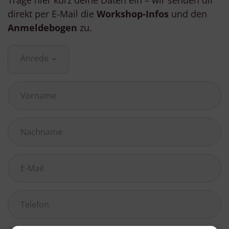
direkt per E-Mail die
Workshop-Infos
und den
Anmeldebogen
zu.
Anrede