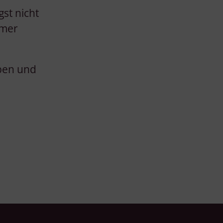
st nicht
mmer
eben und