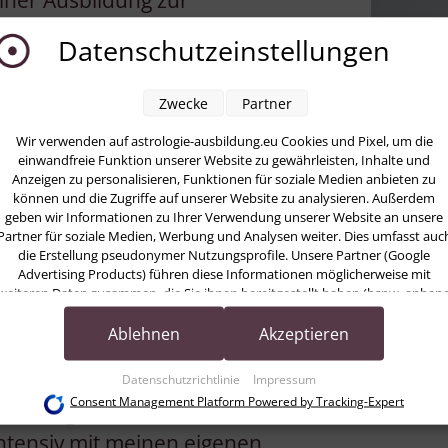
iner Ausbildung zur
hre in der Produktion eines
Datenschutzeinstellungen
etzt lange Zeit als
 in einer Phase der
Zwecke
Partner
fne mich neuen Wegen,
Wir verwenden auf astrologie-ausbildung.eu Cookies und Pixel, um die
einwandfreie Funktion unserer Website zu gewährleisten, Inhalte und
Anzeigen zu personalisieren, Funktionen für soziale Medien anbieten zu
können und die Zugriffe auf unserer Website zu analysieren. Außerdem
geben wir Informationen zu Ihrer Verwendung unserer Website an unsere
m Leben war die
Partner für soziale Medien, Werbung und Analysen weiter. Dies umfasst auc
die Erstellung pseudonymer Nutzungsprofile. Unsere Partner (Google
 Rahmen einer
Advertising Products) führen diese Informationen möglicherweise mit
weiteren Daten zusammen, die Sie ihnen bereitgestellt haben (bspw. anhan
, der mich tief berührte
eines persönlichen Accounts) oder welche sie im Rahmen Ihrer Nutzung der
strologie in mir entfachte.
Dienste gesammelt haben (bspw. Nutzungsdaten anderer Geräte). Ihre
Ablehnen
Akzeptieren
Einwilligung zur Nutzung von Cookies und Pixeln können Sie jederzeit
widerrufen, indem Sie auf den Datenschutz-Button links unten klicken und
Datenschutzrichtlinie
Impressum
dort die entsprechenden Anpassungen vornehmen.
E-Mail:
da
Consent Management Platform Powered by Tracking-Expert
 astrologischer
Telefon:
0
Zwecke der Datenverarbeitung durch unsere Partner:
tensiv mit meinen eigenen