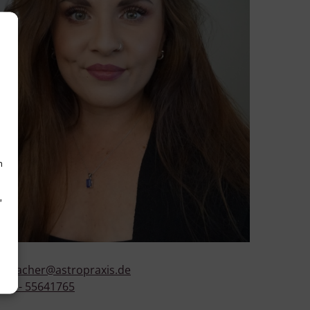
h
d
riazacher@astropraxis.de
151 - 55641765