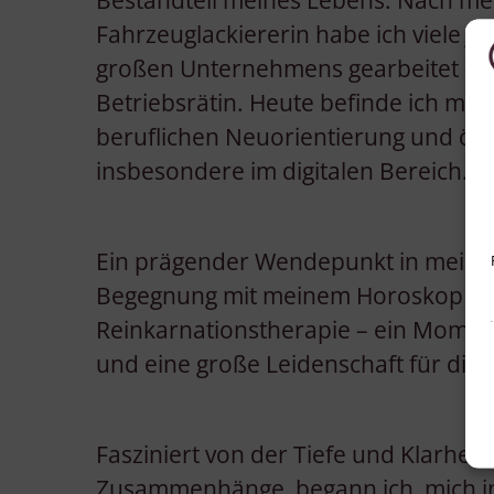
Bestandteil meines Lebens. Nach me
Fahrzeuglackiererin habe ich viele Ja
großen Unternehmens gearbeitet – zul
Betriebsrätin. Heute befinde ich mich
beruflichen Neuorientierung und öf
insbesondere im digitalen Bereich.
Ein prägender Wendepunkt in meine
Begegnung mit meinem Horoskop im
Reinkarnationstherapie – ein Moment
und eine große Leidenschaft für die A
Fasziniert von der Tiefe und Klarheit
Zusammenhänge, begann ich, mich in