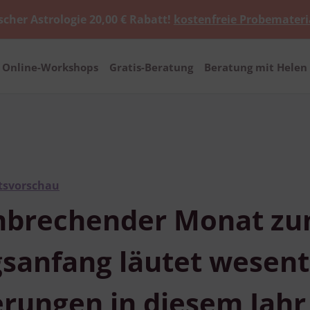
scher Astrologie 20,00 € Rabatt!
kostenfreie Probemateri
Online-Workshops
Gratis-Beratung
Beratung mit Helen 
tsvorschau
nbrechender Monat z
gsanfang läutet wesent
rungen in diesem Jahr