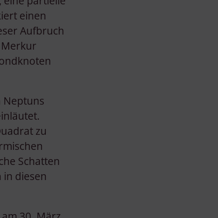
eine partielle
iert einen
eser Aufbruch
d Merkur
Mondknoten
ch Neptuns
inläutet.
Quadrat zu
armischen
che Schatten
 in diesen
n am 30. März