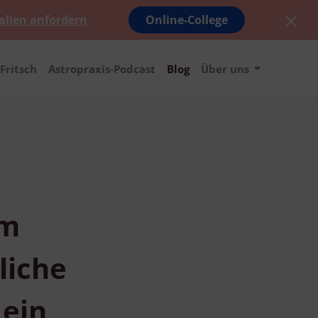
alien anfordern
Online-College
Fritsch
Astropraxis-Podcast
Blog
Über uns
um
liche
 ein