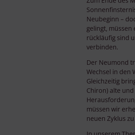
Zum Ende des Mon
Sonnenfinsterni
Neubeginn – doc
gelingt, müssen
rückläufig sind
verbinden.
Der Neumond träg
Wechsel in den W
Gleichzeitig bri
Chiron) alte und
Herausforderung
müssen wir erhe
neuen Zyklus zu
In unserem Them