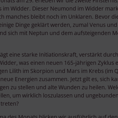
ats am 29. erleben wir die zweite Finsternis, 
Verwendung genauer Standortdaten
s im Widder. Dieser Neumond im Widder mark
Endgeräteeigenschaften zur Identifikation aktiv abfragen
h manches bleibt noch im Unklaren. Bevor di
 einige Dinge geklärt werden, zumal Venus un
 und sich mit Neptun und dem aufsteigenden 
t eine starke Initiationskraft, verstärkt dur
idder, was einen neuen 165-jährigen Zyklus e
ngen Lilith im Skorpion und Mars im Krebs (im 
 neue Energien zusammen. Jetzt gilt es, sich k
en zu stellen und alte Wunden zu heilen. Wel
llen, um wirklich loszulassen und ungebunden
 treten?
a des Monats blicken wir ausführlich auf de