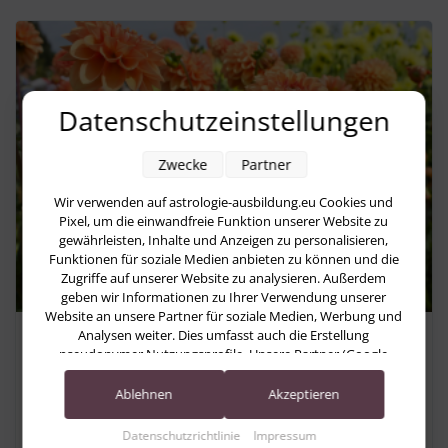
Datenschutzeinstellungen
Zwecke
Partner
Wir verwenden auf astrologie-ausbildung.eu Cookies und
Pixel, um die einwandfreie Funktion unserer Website zu
gewährleisten, Inhalte und Anzeigen zu personalisieren,
Funktionen für soziale Medien anbieten zu können und die
Zugriffe auf unserer Website zu analysieren. Außerdem
geben wir Informationen zu Ihrer Verwendung unserer
Website an unsere Partner für soziale Medien, Werbung und
Analysen weiter. Dies umfasst auch die Erstellung
Astrologische Monatsvorschau
pseudonymer Nutzungsprofile. Unsere Partner (Google
August 2026: Zwischen Erkenntnis
Advertising Products) führen diese Informationen
möglicherweise mit weiteren Daten zusammen, die Sie ihnen
Ablehnen
Akzeptieren
und Umsetzung
bereitgestellt haben (bspw. anhand eines persönlichen
Accounts) oder welche sie im Rahmen Ihrer Nutzung der
Datenschutzrichtlinie
Impressum