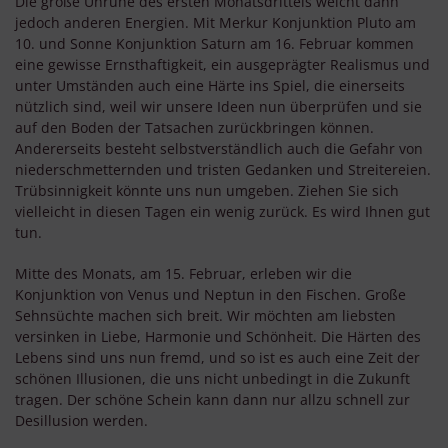
Die große Unruhe des ersten Monatsdrittels weicht dann
jedoch anderen Energien. Mit Merkur Konjunktion Pluto am
10. und Sonne Konjunktion Saturn am 16. Februar kommen
eine gewisse Ernsthaftigkeit, ein ausgeprägter Realismus und
unter Umständen auch eine Härte ins Spiel, die einerseits
nützlich sind, weil wir unsere Ideen nun überprüfen und sie
auf den Boden der Tatsachen zurückbringen können.
Andererseits besteht selbstverständlich auch die Gefahr von
niederschmetternden und tristen Gedanken und Streitereien.
Trübsinnigkeit könnte uns nun umgeben. Ziehen Sie sich
vielleicht in diesen Tagen ein wenig zurück. Es wird Ihnen gut
tun.
Mitte des Monats, am 15. Februar, erleben wir die
Konjunktion von Venus und Neptun in den Fischen. Große
Sehnsüchte machen sich breit. Wir möchten am liebsten
versinken in Liebe, Harmonie und Schönheit. Die Härten des
Lebens sind uns nun fremd, und so ist es auch eine Zeit der
schönen Illusionen, die uns nicht unbedingt in die Zukunft
tragen. Der schöne Schein kann dann nur allzu schnell zur
Desillusion werden.