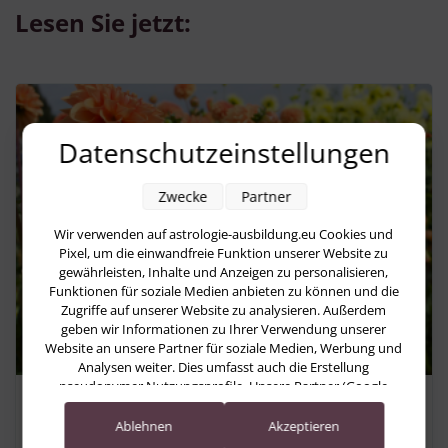
Lesen Sie jetzt:
Datenschutzeinstellungen
Zwecke
Partner
Wir verwenden auf astrologie-ausbildung.eu Cookies und
Pixel, um die einwandfreie Funktion unserer Website zu
gewährleisten, Inhalte und Anzeigen zu personalisieren,
Funktionen für soziale Medien anbieten zu können und die
Zugriffe auf unserer Website zu analysieren. Außerdem
geben wir Informationen zu Ihrer Verwendung unserer
Website an unsere Partner für soziale Medien, Werbung und
Analysen weiter. Dies umfasst auch die Erstellung
pseudonymer Nutzungsprofile. Unsere Partner (Google
Astrologische Monatsvorschau
Advertising Products) führen diese Informationen
möglicherweise mit weiteren Daten zusammen, die Sie ihnen
Ablehnen
Akzeptieren
August 2026: Zwischen Erkenntnis
bereitgestellt haben (bspw. anhand eines persönlichen