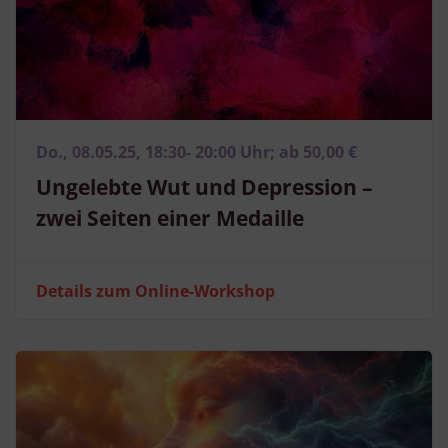
Analyse von Zielgruppen durch Statistiken oder Kombinationen
von Daten aus verschiedenen Quellen
Entwicklung und Verbesserung der Angebote
Verwendung reduzierter Daten zur Auswahl von Inhalten
Besondere Features:
Verwendung genauer Standortdaten
Endgeräteeigenschaften zur Identifikation aktiv abfragen
Do., 08.05.25, 18:30- 20:00 Uhr; ab 50,00 €
Ungelebte Wut und Depression –
zwei Seiten einer Medaille
Details zum Online-Workshop